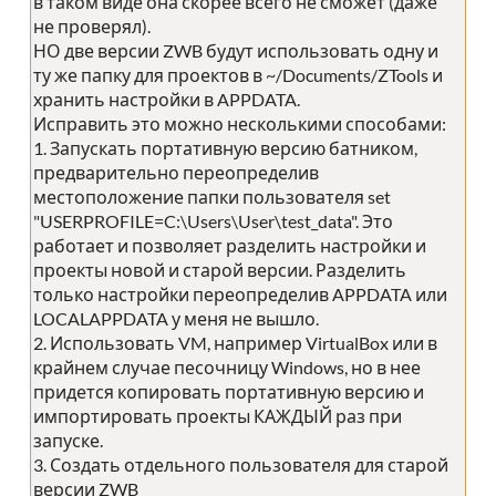
в таком виде она скорее всего не сможет (даже
не проверял).
НО две версии ZWB будут использовать одну и
ту же папку для проектов в ~/Documents/ZTools и
хранить настройки в APPDATA.
Исправить это можно несколькими способами:
1. Запускать портативную версию батником,
предварительно переопределив
местоположение папки пользователя set
"USERPROFILE=C:\Users\User\test_data". Это
работает и позволяет разделить настройки и
проекты новой и старой версии. Разделить
только настройки переопределив APPDATA или
LOCALAPPDATA у меня не вышло.
2. Использовать VM, например VirtualBox или в
крайнем случае песочницу Windows, но в нее
придется копировать портативную версию и
импортировать проекты КАЖДЫЙ раз при
запуске.
3. Создать отдельного пользователя для старой
версии ZWB