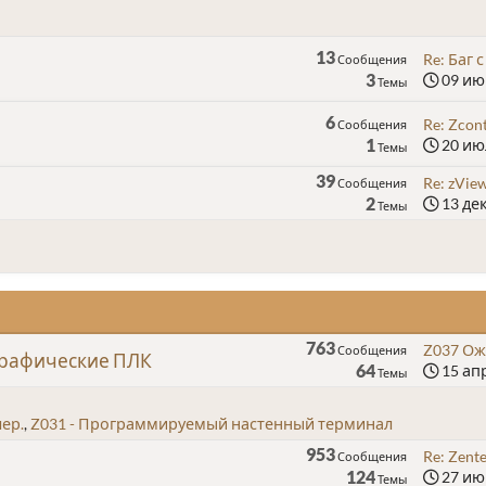
13
Re: Баг с
Сообщения
3
09 июн
Темы
6
Re: Zcont
Сообщения
1
20 июл
Темы
39
Re: zVie
Сообщения
2
13 дек
Темы
763
Z037 Ожи
Сообщения
графические ПЛК
64
15 апр
Темы
ер.
Z031 - Программируемый настенный терминал
953
Re: Zent
Сообщения
124
27 июн
Темы