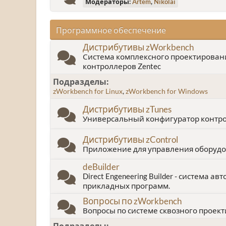
Модераторы:
Artem
,
Nikolai
Программное обеспечение
Дистрибутивы zWorkbench
Система комплексного проектирован
контроллеров Zentec
Подразделы
zWorkbench for Linux
zWorkbench for Windows
Дистрибутивы zTunes
Универсальный конфигуратор контро
Дистрибутивы zControl
Приложение для управления оборудо
deBuilder
Direct Engeneering Builder - система 
прикладных программ.
Вопросы по zWorkbench
Вопросы по системе сквозного проек
Подразделы