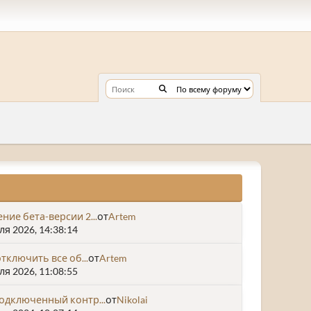
ние бета-версии 2...
от
Artem
я 2026, 14:38:14
отключить все об...
от
Artem
я 2026, 11:08:55
одключенный контр...
от
Nikolai