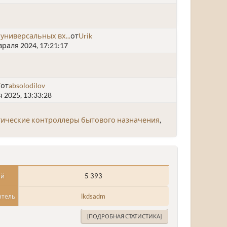
универсальных вх...
от
Urik
раля 2024, 17:21:17
7
от
absolodilov
 2025, 13:33:28
ические контроллеры бытового назначения
5 393
ий
lkdsadm
атель
[ПОДРОБНАЯ СТАТИСТИКА]