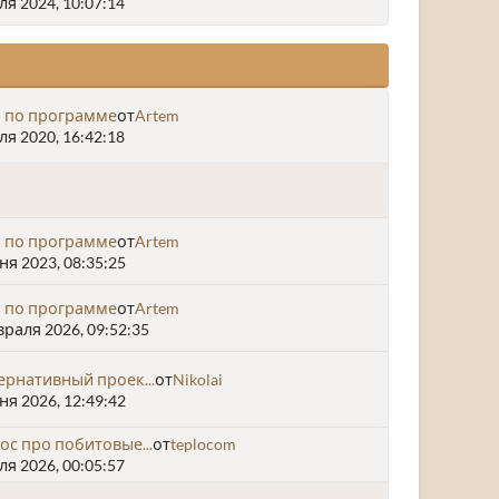
я 2024, 10:07:14
 по программе
от
Artem
я 2020, 16:42:18
 по программе
от
Artem
я 2023, 08:35:25
 по программе
от
Artem
раля 2026, 09:52:35
ернативный проек...
от
Nikolai
я 2026, 12:49:42
ос про побитовые...
от
teplocom
я 2026, 00:05:57