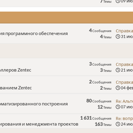
7
09 июл
Темы
4
Справка
Сообщения
ия программного обеспечения
4
31 июл
Темы
3
Справка
Сообщения
ллеров Zentec
3
21 июн
Темы
2
Справка
Сообщения
ванием Zentec
2
04 фев
Темы
80
Re: Альт
Сообщения
автоматизированного построения
12
07 июн
Темы
1 631
Re: вопр
Сообщения
тирования и менеджмента проектов
163
24 июл
Темы