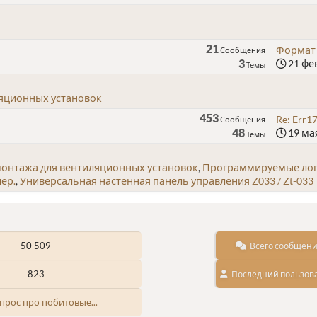
21
Формат 
Сообщения
3
21 фев
Темы
ляционных установок
453
Re: Err1
Сообщения
48
19 мая
Темы
монтажа для вентиляционных установок
Программируемые лог
ер.
Универсальная настенная панель управления Z033 / Zt-033
50 509
Всего сообщен
823
Последний пользов
опрос про побитовые...