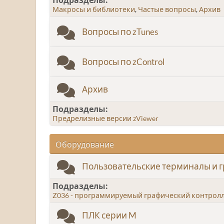
Макросы и библиотеки
Частые вопросы
Архив
Вопросы по zTunes
Вопросы по zControl
Архив
Подразделы
Предрелизные версии zViewer
Оборудование
Пользовательские терминалы и 
Подразделы
Z036 - программируемый графический контролл
ПЛК серии M