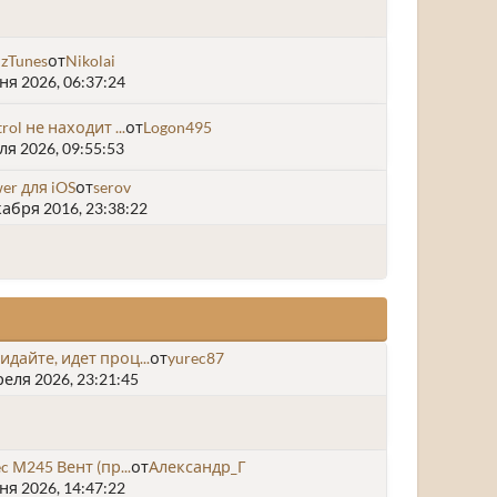
 zTunes
от
Nikolai
я 2026, 06:37:24
rol не находит ...
от
Logon495
я 2026, 09:55:53
wer для iOS
от
serov
абря 2016, 23:38:22
дайте, идет проц...
от
yurec87
еля 2026, 23:21:45
ec М245 Вент (пр...
от
Александр_Г
я 2026, 14:47:22