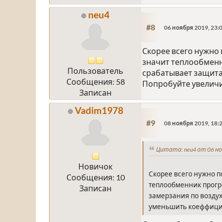
neu4
#8
06 ноября 2019, 23:
Скорее всего нужно 
значит теплообменни
Пользователь
срабатывает защита 
Сообщения: 58
Попробуйте увелич
Записан
Vadim1978
#9
08 ноября 2019, 18:
Цитата: neu4 от 06 но
Новичок
Скорее всего нужно п
Сообщения: 10
теплообменник прогре
Записан
замерзания по воздух
уменьшить коеффици