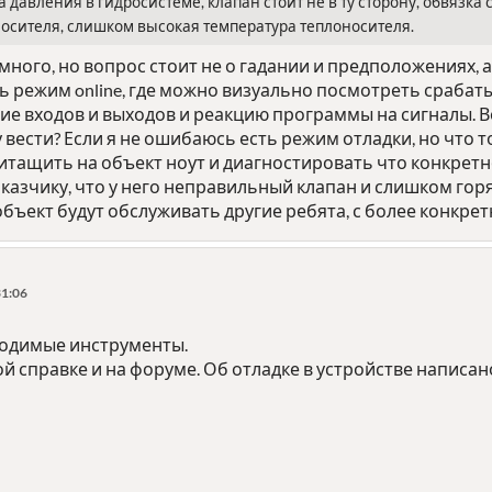
а давления в гидросистеме, клапан стоит не в ту сторону, обвязка
осителя, слишком высокая температура теплоносителя.
ного, но вопрос стоит не о гадании и предположениях, а 
сть режим online, где можно визуально посмотреть сраба
е входов и выходов и реакцию программы на сигналы. Воп
вести? Если я не ошибаюсь есть режим отладки, но что то 
итащить на объект ноут и диагностировать что конкретн
казчику, что у него неправильный клапан и слишком горяч
ъект будут обслуживать другие ребята, с более конкрет
31:06
бходимые инструменты.
й справке и на форуме. Об отладке в устройстве написан