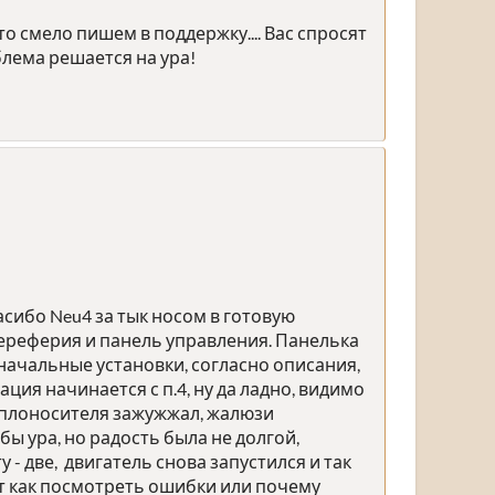
то смело пишем в поддержку.... Вас спросят
лема решается на ура!
асибо Neu4 за тык носом в готовую
ереферия и панель управления. Панелька
 начальные установки, согласно описания,
ия начинается с п.4, ну да ладно, видимо
р теплоносителя зажужжал, жалюзи
бы ура, но радость была не долгой,
 - две, двигатель снова запустился и так
ает как посмотреть ошибки или почему