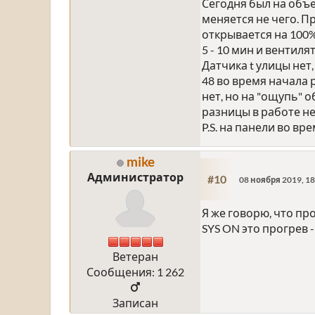
Сегодня был на объе
меняется не чего. П
открывается на 100%
5 - 10 мин и вентиля
Датчика t улицы нет,
48 во время начала 
нет, но на "ощупь" о
разницы в работе не
P.S. на панели во в
mike
Администратор
#10
08 ноября 2019, 18
Я же говорю, что пр
SYS ON это прогрев 
Ветеран
Сообщения: 1 262
Записан