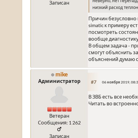
неверно, нет перепад
Записан
низкий расход теплон
Причин безусловно м
simatic к примеру е
посмотреть состояни
вообще диагностику 
В общем задача - пр
смогут объяснить за
объяснений думаю об
mike
Администратор
#7
06 ноября 2019, 08:
В ЗВБ есть все нео
Читать во встроенно
Ветеран
Сообщения: 1 262
Записан