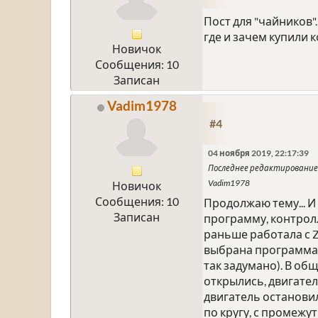
Пост для "чайников".
где и зачем купили 
Новичок
Сообщения: 10
Записан
Vadim1978
#4
04 ноября 2019, 22:17:39
Последнее редактирование
Vadim1978
Новичок
Сообщения: 10
Продолжаю тему... И
Записан
программу, контрол
раньше работала с Z
выбрана программа №
так задумано). В общ
открылись, двигател
двигатель остановил
по кругу, с промежу