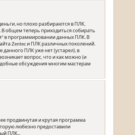
еньги, но плохо разбираются в ПЛК,
ам. В общем теперь приходиться собирать
ом" в программировании данных ПЛК. В
айта Zentec и ПЛК различных поколений.
е данного ПЛК уже нет (устарел), в
возникает вопрос, что и как можно (и
 подобные обсуждения многим мастерам
олее продвинутая и крутая программа
которую любезно предоставили
ый ПЛК...