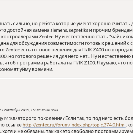
нать сильно, но ребята которые умеют хорошо считать д
 это достойная замена siemens, segnetiks и прочим бренд
контроллерами Zentec. Ну и естественно стать "чайник
дана для обсуждения совместимости готовых решений с с
йте Zentec есть готовое решение для ПЛК Z400 но в продаж
0, но готового решения для него нет... Ну и естественно 
ь, чтоб программа работала на ПЛК Z100. Я думаю, что
экономят уйму времени.
: 19 октября 2019, 16:09:09 от neu4
у M100 второго поколения? Если так, то под него есть б
по ссылке
http://zentec.ru/forum/index.php/topic,374.0.html
, 
, хотя и не обязаны, так как это свободно программируем