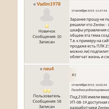
Vadim1978
19 октября 2019, 11:47:44
Заранее прошу не пи
решили что Zentec -
шкафы управления с 
Новичок
общем эта тема соз
Сообщения: 10
Т.е. к примеру на са
Записан
продаже есть ПЛК Z10
можно ли) подпилит
облегчат жизнь и с
neu4
#1
19 октября 2019, 16:02:34
Последнее редактирование
Пользователь
Под Z100 имели ввид
Сообщения: 58
УП-08-19 доступная 
Записан
разработчики Zentec