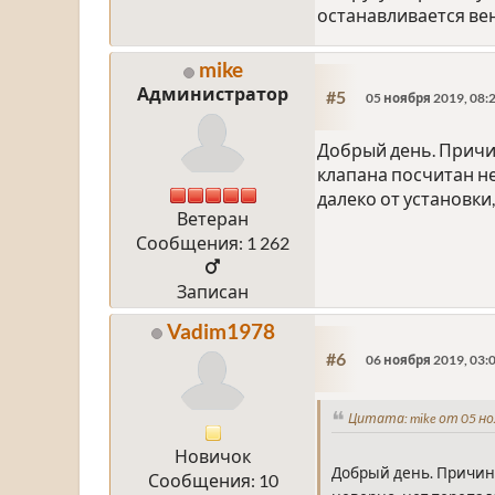
останавливается вен
mike
Администратор
#5
05 ноября 2019, 08:
Добрый день. Причи
клапана посчитан не
далеко от установк
Ветеран
Сообщения: 1 262
Записан
Vadim1978
#6
06 ноября 2019, 03:
Цитата: mike от 05 но
Новичок
Добрый день. Причин 
Сообщения: 10