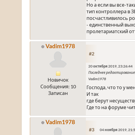
Но а если вы все-та
тип контроллера в З
посчастливилось род
- единственный вых
пролетариатский от
Vadim1978
#2
20 октября 2019, 23:26:44
Последнее редактирование
Vadim1978
Новичок
Сообщения: 10
Господа, что то у ме
Записан
И так
где берут несущест
Где то на форуме чит
Vadim1978
#3
04 ноября 2019, 21: