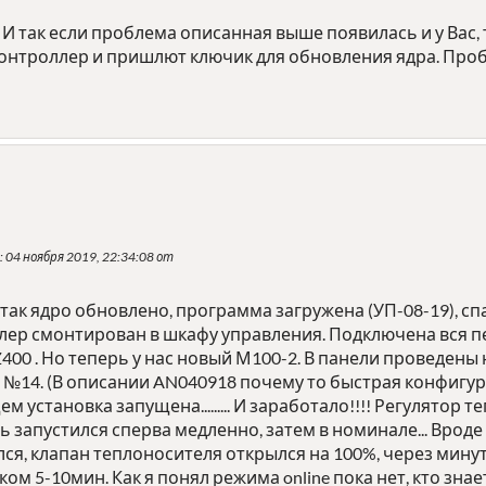
 И так если проблема описанная выше появилась и у Вас, 
контроллер и пришлют ключик для обновления ядра. Проб
: 04 ноября 2019, 22:34:08 от
 так ядро обновлено, программа загружена (УП-08-19), сп
лер смонтирован в шкафу управления. Подключена вся п
400 . Но теперь у нас новый М100-2. В панели проведены
14. (В описании AN040918 почему то быстрая конфигурац
ем установка запущена......... И заработало!!!! Регулято
ь запустился сперва медленно, затем в номинале... Вроде 
ся, клапан теплоносителя открылся на 100%, через минуту
тком 5-10мин. Как я понял режима online пока нет, кто зн