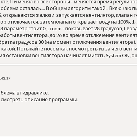
кте, Пи менял во все стороны - меняется время регулир
роблема осталась.... В общем алгоритм такой... Включаю 
, открываются жалюзи, запускается вентилятор, клапан 
тор отключается, затем клапан открывает воду на 100%, 1
 8 параметр стоит 0, t room - показывает 28 градусов, t в
работы вентилятора, до 26 во время отключения вентилят
братка градусов 30 (на момент отключения вентилятора). t
 какой. Потыкайте носом как посмотреть из за чего венти
ремя остановки вентилятора начинает мигать System ON, ош
:42:17
облема в гидравлике.
- смотреть описание программы.