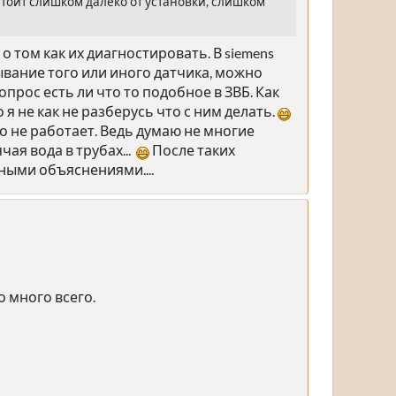
 стоит слишком далеко от установки, слишком
о том как их диагностировать. В siemens
тывание того или иного датчика, можно
рос есть ли что то подобное в ЗВБ. Как
я не как не разберусь что с ним делать.
о не работает. Ведь думаю не многие
ая вода в трубах...
После таких
ными объяснениями....
о много всего.