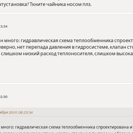
тустановка? Ткните чайника носом плз.
23:34
н много: гидравлическая схема теплообменника спроекти
верно, нет перепада давления в гидросистеме, клапан сто
и, слишком низкий расход теплоносителя, слишком высок
02:30
ября 2019, 08:23:34
много: гидравлическая схема теплообменника спроектирована и 