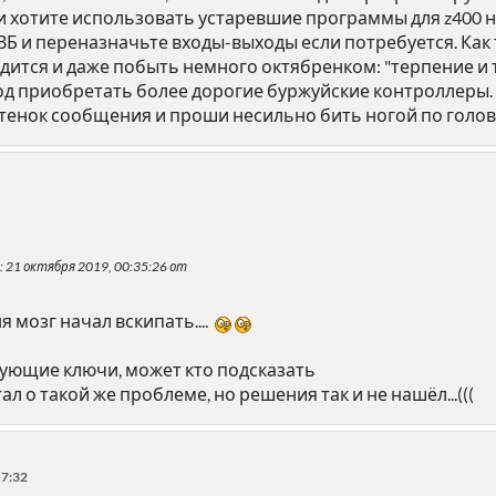
ки хотите использовать устаревшие программы для z400 
ВБ и переназначьте входы-выходы если потребуется. Как 
ится и даже побыть немного октябренком: "терпение и тру
од приобретать более дорогие буржуйские контроллеры.
тенок сообщения и проши несильно бить ногой по голо
: 21 октября 2019, 00:35:26 от
ня мозг начал вскипать....
вующие ключи, может кто подсказать
ал о такой же проблеме, но решения так и не нашёл...(((
57:32