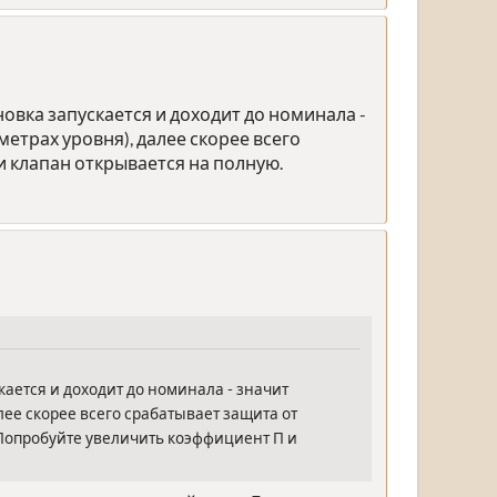
овка запускается и доходит до номинала -
етрах уровня), далее скорее всего
и клапан открывается на полную.
кается и доходит до номинала - значит
ее скорее всего срабатывает защита от
 Попробуйте увеличить коэффициент П и