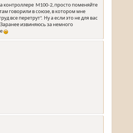
на контроллере M100-2, просто поменяйте
там говорили в союзе, в котором мне
д все перетрут". Ну а если это не для вас
 Заранее извиняюсь за немного
ве