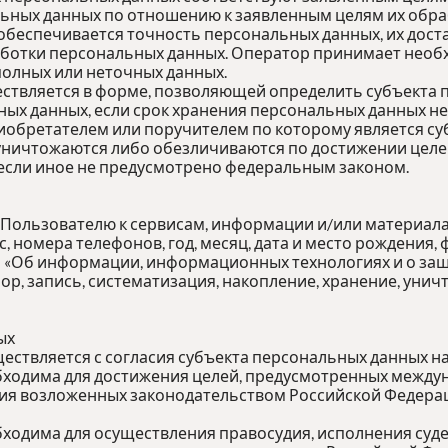
ных данных по отношению к заявленным целям их обра
обеспечивается точность персональных данных, их доста
аботки персональных данных. Оператор принимает необ
олных или неточных данных.
ествляется в форме, позволяющей определить субъекта 
ных данных, если срок хранения персональных данных н
иобретателем или поручителем по которому является су
ичтожаются либо обезличиваются по достижении целей 
 если иное не предусмотрено федеральным законом.
 Пользователю к сервисам, информации и/или материал
 номера телефонов, год, месяц, дата и место рождения,
«Об информации, информационных технологиях и о защи
ор, запись, систематизация, накопление, хранение, ун
ых
ествляется с согласия субъекта персональных данных н
обходима для достижения целей, предусмотренных межд
ния возложенных законодательством Российской Федера
ходима для осуществления правосудия, исполнения судеб