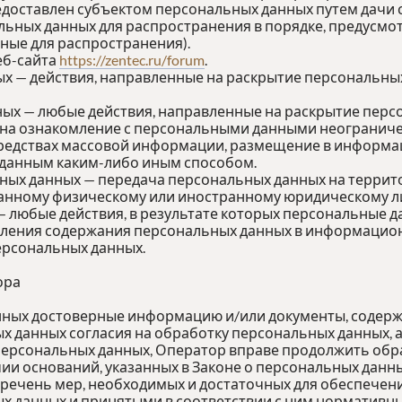
едоставлен субъектом персональных данных путем дачи 
льных данных для распространения в порядке, предусм
ные для распространения).
еб-сайта
https://zentec.ru/forum
.
ых — действия, направленные на раскрытие персональны
ных — любые действия, направленные на раскрытие пер
 на ознакомление с персональными данными неограничен
редствах массовой информации, размещение в информ
 данным каким-либо иным способом.
ьных данных — передача персональных данных на террит
ранному физическому или иностранному юридическому л
— любые действия, в результате которых персональные 
ления содержания персональных данных в информацион
ерсональных данных.
ора
анных достоверные информацию и/или документы, содер
х данных согласия на обработку персональных данных, 
ерсональных данных, Оператор вправе продолжить обра
ии оснований, указанных в Законе о персональных данны
еречень мер, необходимых и достаточных для обеспечен
 данных и принятыми в соответствии с ним нормативны