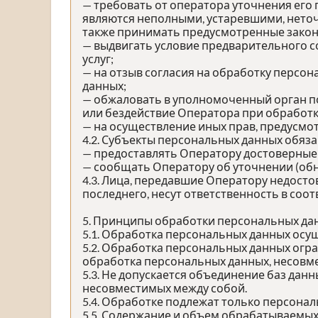
— требовать от оператора уточнения его
являются неполными, устаревшими, неточ
также принимать предусмотренные закон
— выдвигать условие предварительного с
услуг;
— на отзыв согласия на обработку персо
данных;
— обжаловать в уполномоченный орган п
или бездействие Оператора при обработк
— на осуществление иных прав, предусмо
4.2. Субъекты персональных данных обяза
— предоставлять Оператору достоверные 
— сообщать Оператору об уточнении (обн
4.3. Лица, передавшие Оператору недосто
последнего, несут ответственность в соо
5. Принципы обработки персональных да
5.1. Обработка персональных данных осущ
5.2. Обработка персональных данных огр
обработка персональных данных, несовме
5.3. Не допускается объединение баз дан
несовместимых между собой.
5.4. Обработке подлежат только персонал
5.5. Содержание и объем обрабатываемых