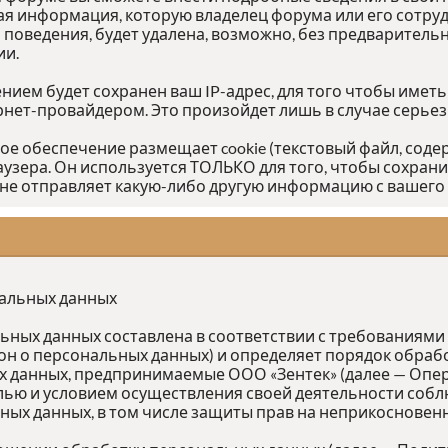
я информация, которую владелец форума или его сотру
едения, будет удалена, возможно, без предварительно
ии.
ием будет сохранен ваш IP-адрес, для того чтобы иметь
ернет-провайдером. Это произойдет лишь в случае серье
ное обеспечение размещает cookie (текстовый файл, со
аузера. Он используется ТОЛЬКО для того, чтобы сохрани
не отправляет какую-либо другую информацию с вашего
нальных данных
ых данных составлена в соответствии с требованиями Ф
кон о персональных данных) и определяет порядок обра
 данных, предпринимаемые ООО «Зентек» (далее — Опер
лью и условием осуществления своей деятельности собл
ных данных, в том числе защиты прав на неприкосновен