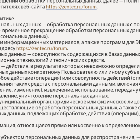
ношении обработки персональных данных (далее — Полит
тителях веб-сайта
https://zentec.ru/forum
.
литике
ональных данных — обработка персональных данных с п
— временное прекращение обработки персональных данн
сональных данных).
х и информационных материалов, а также программ для 
 адресу
https://zentec.ru/forum
.
ых данных — совокупность содержащихся в базах данны
онных технологий и технических средств.
 — действия, в результате которых невозможно определ
х данных конкретному Пользователю или иному субъек
юбое действие (операция) или совокупность действий (о
ания таких средств с персональными данными, включая с
ение, изменение), извлечение, использование, передачу
даление, уничтожение персональных данных.
муниципальный орган, юридическое или физическое лицо
ществляющие обработку персональных данных, а также
ых данных, подлежащих обработке, действия (операции
рмация, относящаяся прямо или косвенно к определенно
субъектом персональных данных для распространения, —