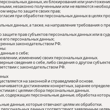
 персональных данных, их блокирования или уничтожения
ными, незаконно полученными или не являются необход
ом меры по защите своих прав;
огласия при обработке персональных данных в целях про
нальных данных, а также, на направление требования о 
о защите прав субъектов персональных данных или в су
е его персональных данных;
тренных законодательством РФ.
ны:
данные о себе;
овлении, изменении) своих персональных данных.
верные сведения о себе, либо сведения о другом субъект
тветствии с законодательством РФ.
нных
ествляется на законной и справедливой основе.
аничивается достижением конкретных, заранее определен
стимая с целями сбора персональных данных.
ных, содержащих персональные данные, обработка которы
ьные данные, которые отвечают целям их обработки.
 персональных данных соответствуют заявленным целям