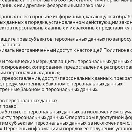
данных или другими федеральными законами.
 данных по его просьбе информацию, касающуюся обрабо
ых данных в порядке, установленном действующим зако
ектов персональных данных и их законных представителе
защите прав субъектов персональных данных по запрос
о запроса;
чивать неограниченный доступ к настоящей Политике в
 и технические меры для защиты персональных данных 
блокирования, копирования, предоставления, распростра
ии персональных данных;
, предоставление, доступ) персональных данных, прекра
х, предусмотренных Законом о персональных данных;
отренные Законом о персональных данных.
тов персональных данных
т право:
аботки его персональных данных, за исключением слу
ъекту персональных данных Оператором в доступной фор
гим субъектам персональных данных, за исключением сл
х. Перечень информации и порядок ее получения устано