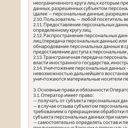
неограниченного круга лиц к которым пр
данных, разрешенных субъектом персона
(далее — персональные данные, разрешен
2.10. Пользователь — любой посетитель в
2.11. Предоставление персональных данн
определенному кругу лиц.
2.12. Распространение персональных дан
лиц (передача персональных данных) или
обнародование персональных данных в с
предоставление доступа к персональным
2.13. Трансграничная передача персонал
власти иностранного государства, иност
2.14. Уничтожение персональных данных 
невозможностью дальнейшего восстанов
уничтожаются материальные носители п
3. Основные права и обязанности Операт
3.1. Оператор имеет право:
— получать от субъекта персональных д
— в случае отзыва субъектом персональны
требованием о прекращении обработки п
субъекта персональных данных при налич
— самостоятельно определять состав и п
предусмотренных Законом о персональных