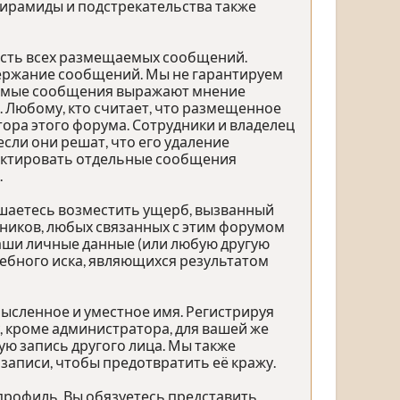
 пирамиды и подстрекательства также
ость всех размещаемых сообщений.
одержание сообщений. Мы не гарантируем
щаемые сообщения выражают мнение
. Любому, кто считает, что размещенное
ра этого форума. Сотрудники и владелец
сли они решат, что его удаление
дактировать отдельные сообщения
.
ашаетесь возместить ущерб, вызванный
дников, любых связанных с этим форумом
ваши личные данные (или любую другую
ебного иска, являющихся результатом
ысленное и уместное имя. Регистрируя
, кроме администратора, для вашей же
ю запись другого лица. Мы также
аписи, чтобы предотвратить её кражу.
профиль. Вы обязуетесь представить