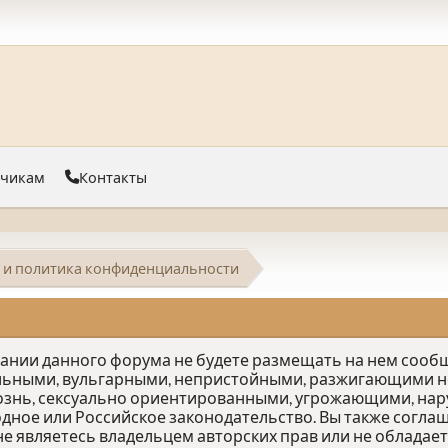
тчикам
Контакты
 и политика конфиденциальности
овании данного форума не будете размещать на нем соо
льными, вульгарными, непристойными, разжигающими не
ознь, сексуально ориентированными, угрожающими, на
е или Российское законодательство. Вы также соглаш
е являетесь владельцем авторских прав или не облада