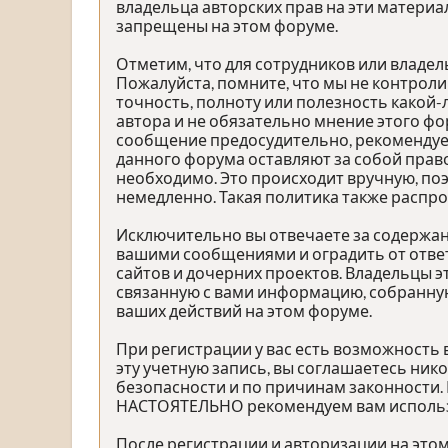
владельца авторских прав на эти материа
запрещены на этом форуме.
Отметим, что для сотрудников или владе
Пожалуйста, помните, что мы не контроли
точность, полноту или полезность како
автора и не обязательно мнение этого фо
сообщение предосудительно, рекомендуе
данного форума оставляют за собой право
необходимо. Это происходит вручную, по
немедленно. Такая политика также распр
Исключительно вы отвечаете за содержа
вашими сообщениями и оградить от ответ
сайтов и дочерних проектов. Владельцы 
связанную с вами информацию, собранную
ваших действий на этом форуме.
При регистрации у вас есть возможность
эту учетную запись, вы соглашаетесь ник
безопасности и по причинам законности.
НАСТОЯТЕЛЬНО рекомендуем вам использов
После регистрации и авторизации на это