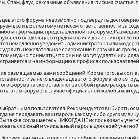
лы. Спам, флуд, рекламные объявления, письма счастья,
льцев этого форума невозможно подтвердить достоверн
руем всё и вся, поэтому не несем ответственности за с
й-либо информации, представленной на форуме. Разме
рума, его владельца, сотрудников или дочерних проектов
тся немедленно уведомить администратора или модерато
 удалить нежелательное содержание в разумные сроки, е
этому нужно понимать, что они не могут удалять или ре
остраняется и на информацию в профилях пользователей
ние размещаемых вами сообщений. Кроме того, вы согл
ственности за него владельцев этого форума, его сотру
этого форума также оставляют за собой право раскрыть 
 на этом форуме) в случае официальной жалобы или суд
 выбрать имя пользователя. Рекомендуется выбирать осм
огда не передавать ваш пароль какому-либо другому лицу
 Вы также соглашаетесь НИКОГДА НЕ использовать учетну
ать сложный и уникальный пароль для своей учетной з
м форуме вы сможете внести подробные сведения в свой 