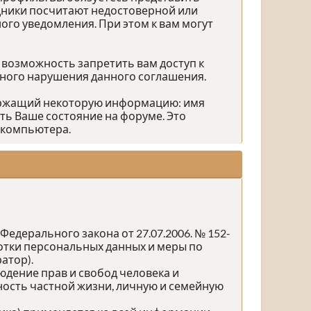
дники посчитают недостоверной или
го уведомления. При этом к вам могут
 возможность запретить вам доступ к
зного нарушения данного соглашения.
держащий некоторую информацию: имя
ть Ваше состояние на форуме. Это
 компьютера.
едерального закона от 27.07.2006. № 152-
ботки персональных данных и меры по
атор).
юдение прав и свобод человека и
ность частной жизни, личную и семейную