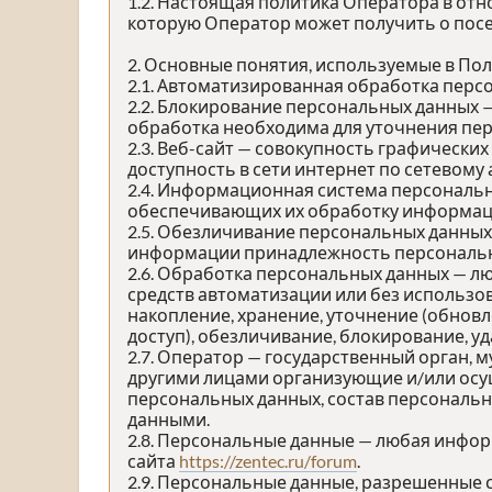
1.2. Настоящая политика Оператора в от
которую Оператор может получить о посе
2. Основные понятия, используемые в По
2.1. Автоматизированная обработка перс
2.2. Блокирование персональных данных 
обработка необходима для уточнения пер
2.3. Веб-сайт — совокупность графически
доступность в сети интернет по сетевому
2.4. Информационная система персональн
обеспечивающих их обработку информаци
2.5. Обезличивание персональных данных
информации принадлежность персональны
2.6. Обработка персональных данных — л
средств автоматизации или без использов
накопление, хранение, уточнение (обновл
доступ), обезличивание, блокирование, у
2.7. Оператор — государственный орган, 
другими лицами организующие и/или осу
персональных данных, состав персональн
данными.
2.8. Персональные данные — любая инфо
сайта
https://zentec.ru/forum
.
2.9. Персональные данные, разрешенные 