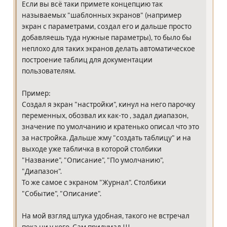
Если вы всё таки примете концепцию так
называемых "шаблонных экранов" (например
экран с параметрами, создал его и дальше просто
добавляешь туда нужные параметры), то было бы
неплохо для таких экранов делать автоматическое
построение таблиц для документации
пользователям.
Пример:
Создал я экран "настройки", кинул на него парочку
переменных, обозвал их как-то , задал диапазон,
значение по умолчанию и кратенько описал что это
за настройка. Дальше жму "создать таблицу" и на
выходе уже табличка в которой столбики
"Название", "Описание", "По умолчанию",
"Диапазон".
То же самое с экраном "Журнал". Столбики
"Событие", "Описание".
На мой взгляд штука удобная, такого не встречал
пока ни у кого. Сам придумал !!!