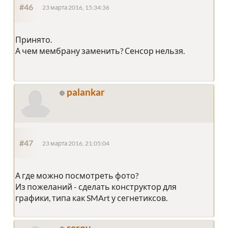
#46
23 марта 2016, 15:34:36
Принято.
А чем мембрану заменить? Сенсор нельзя.
palankar
#47
23 марта 2016, 21:05:04
А где можно посмотреть фото?
Из пожеланий - сделать конструктор для
графики, типа как SMArt у сегнетиксов.
serov