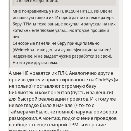
это весьма достойно.
Мне понравились у них ПЛК110 и ПР110. Из Овена
использую только их. И порой датчики температуры
беру. ТРМ-ы тоже раньше покупал и запускал на них
котельные/тепловые узлы.... но это уже прошлый
век.
Сенсорные панели не беру принципиально
(Weintek за те же деньги лучше/функциональнее/
надежнее, и не выдает чужие разработки за свои).
Но это уже другая тема.
А мне НЕ нравятся их ПЛК. Аналогично другие
производители ориентированные на CodeSys (и
не только) поставляют огромную базу
библиотек и компонентов (пусть и за деньги)
для быстрой реализации проектов. И к тому же
не всё гладко было в начале, (что-то с
таймерами было, не помню) пару калориферов
разморозил. А монтаж, подключение проводов
вообще тот ещё геморой. ТРМ-ы и прочие
железяки у них достойные.