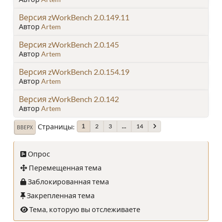
Версия zWorkBench 2.0.149.11
Автор
Artem
Версия zWorkBench 2.0.145
Автор
Artem
Версия zWorkBench 2.0.154.19
Автор
Artem
Версия zWorkBench 2.0.142
Автор
Artem
Страницы
2
3
...
14
1
ВВЕРХ
Опрос
Перемещенная тема
Заблокированная тема
Закрепленная тема
Тема, которую вы отслеживаете