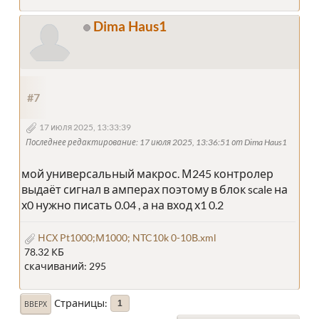
Dima Haus1
#7
17 июля 2025, 13:33:39
Последнее редактирование
: 17 июля 2025, 13:36:51 от Dima Haus1
мой универсальный макрос. М245 контролер
выдаёт сигнал в амперах поэтому в блок scale на
х0 нужно писать 0.04 , а на вход х1 0.2
НСХ Pt1000;М1000; NTC10k 0-10В.xml
78.32 КБ
скачиваний: 295
Страницы
1
ВВЕРХ