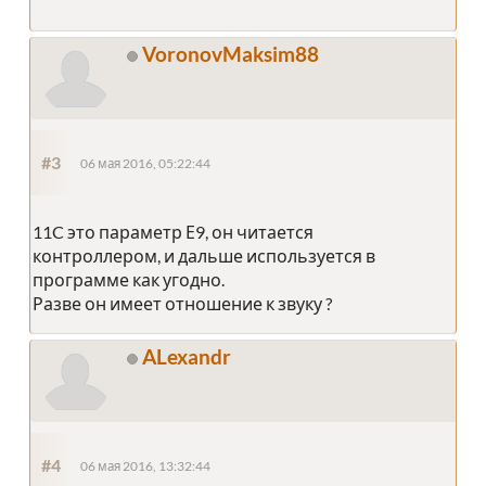
VoronovMaksim88
#3
06 мая 2016, 05:22:44
11C это параметр Е9, он читается
контроллером, и дальше используется в
программе как угодно.
Разве он имеет отношение к звуку ?
ALexandr
#4
06 мая 2016, 13:32:44