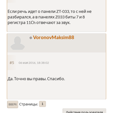
Если речь идет о панели ZT-033, то с ней не
разбирался, а в панелях Z033 биты 7 и 8
регистра 11Сh отвечают за звук.
VoronovMaksim88
#5
06 мая 2016, 18:38:02
Да. Точно вы правы. Спасибо.
Страницы
1
ВВЕРХ
Действия пользователя