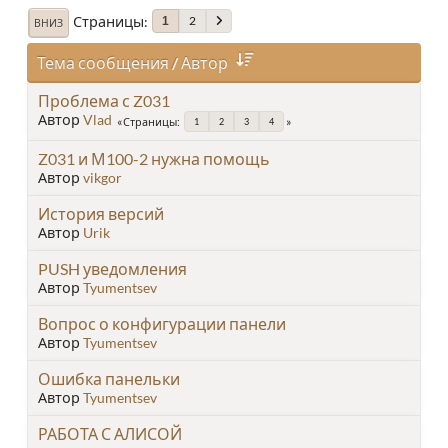
Страницы
2
1
ВНИЗ
Тема сообщения
/
Автор
Проблема с Z031
Автор
Vlad
Страницы
1
2
3
4
Z031 и М100-2 нужна помощь
Автор
vikgor
История версий
Автор
Urik
PUSH уведомления
Автор
Tyumentsev
Вопрос о конфигурации панели
Автор
Tyumentsev
Ошибка панельки
Автор
Tyumentsev
РАБОТА С АЛИСОЙ