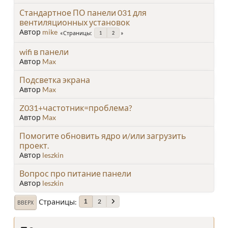
Стандартное ПО панели 031 для
вентиляционных установок
Автор
mike
Страницы
1
2
wifi в панели
Автор
Max
Подсветка экрана
Автор
Max
Z031+частотник=проблема?
Автор
Max
Помогите обновить ядро и/или загрузить
проект.
Автор
leszkin
Вопрос про питание панели
Автор
leszkin
Страницы
2
1
ВВЕРХ