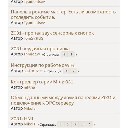
Автор
Tyumentsev
Панель в режиме мастер. Есть ли возможность
отследить событие.
Автор
Tyumentsev
Z031 - пропал звук сенсорных кнопок
Автор
Tom27RUS
Z031 неудачная прошивка
Автор
shmidt.w
Страницы
1
2
Инструкция по работе с WiFi
Автор
sasforever
Страницы
1
2
Контроллер серии М + z-031
Автор
niktna
Обмен данными между двумя панелями Z031 и
подключение к ОРС серверу
Автор
Nikolai
Z031+HMI
Автор
Nikolai
Страницы
1
2
3
...
5