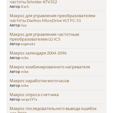
частоты Schnider ATV312
Автор
Kach
Макрос для управления преобразователем
частоты Danfoss MicroDrive VLT FC-51
Автор
ilya
Макрос для управления частотным
преобразователем LG IC5
Автор
evgenykz
Макрос календаря 2004-2096
Автор
mike
Макрос комбинированного нагревателя
Автор
mike
Макрос наработки моточасов
Автор
mike
Макрос опроса счетчика
Автор
serge197a
Макрос последовательного вывода ошибок