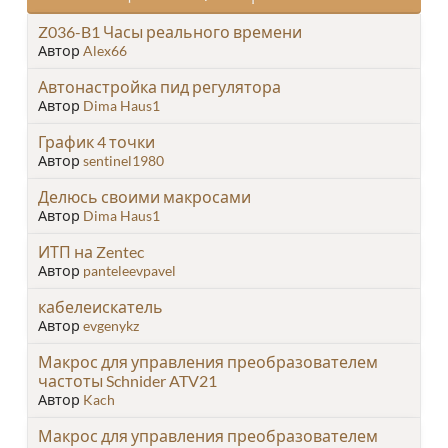
Z036-B1 Часы реального времени
Автор
Alex66
Автонастройка пид регулятора
Автор
Dima Haus1
График 4 точки
Автор
sentinel1980
Делюсь своими макросами
Автор
Dima Haus1
ИТП на Zentec
Автор
panteleevpavel
кабелеискатель
Автор
evgenykz
Макрос для управления преобразователем
частоты Schnider ATV21
Автор
Kach
Макрос для управления преобразователем