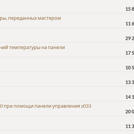
15 
ры, переданных мастером
11 
29 
ний температуры на панели
17 
10 
13 
14 
0 при помощи панели управления z033
20 
11 