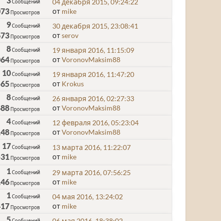
3
04 декабря 2015, 09:24:22
Сообщений
073
от
mike
Просмотров
9
30 декабря 2015, 23:08:41
Сообщений
673
от
serov
Просмотров
8
19 января 2016, 11:15:09
Сообщений
064
от
VoronovMaksim88
Просмотров
10
19 января 2016, 11:47:20
Сообщений
565
от
Krokus
Просмотров
8
26 января 2016, 02:27:33
Сообщений
488
от
VoronovMaksim88
Просмотров
4
12 февраля 2016, 05:23:04
Сообщений
148
от
VoronovMaksim88
Просмотров
17
13 марта 2016, 11:22:07
Сообщений
531
от
mike
Просмотров
1
29 марта 2016, 07:56:25
Сообщений
146
от
mike
Просмотров
1
04 мая 2016, 13:24:02
Сообщений
417
от
mike
Просмотров
5
06 мая 2016, 18:38:02
Сообщений