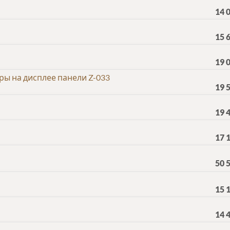
14 
15 
19 
ы на дисплее панели Z-033
19 
19 
17 
50 
15 
14 