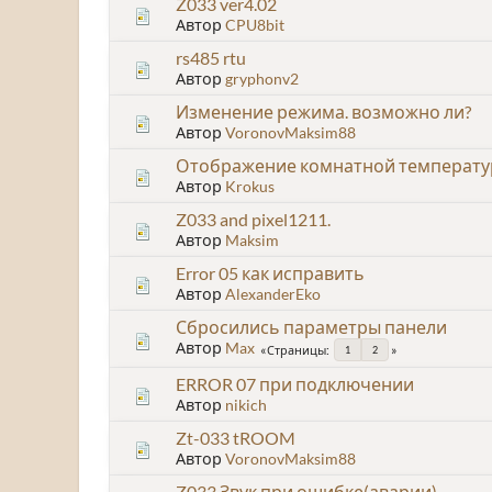
Z033 ver4.02
Автор
CPU8bit
rs485 rtu
Автор
gryphonv2
Изменение режима. возможно ли?
Автор
VoronovMaksim88
Отображение комнатной температур
Автор
Krokus
Z033 and pixel1211.
Автор
Maksim
Error 05 как исправить
Автор
AlexanderEko
Сбросились параметры панели
Автор
Max
Страницы
1
2
ERROR 07 при подключении
Автор
nikich
Zt-033 tROOM
Автор
VoronovMaksim88
Z033 Звук при ошибке(аварии)