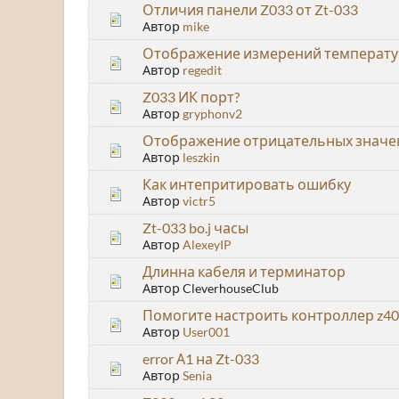
Отличия панели Z033 от Zt-033
Автор
mike
Отображение измерений температу
Автор
regedit
Z033 ИК порт?
Автор
gryphonv2
Отображение отрицательных значе
Автор
leszkin
Как интепритировать ошибку
Автор
victr5
Zt-033 bo.j часы
Автор
AlexeyIP
Длинна кабеля и терминатор
Автор CleverhouseClub
Помогите настроить контроллер z40
Автор
User001
error А1 на Zt-033
Автор
Senia