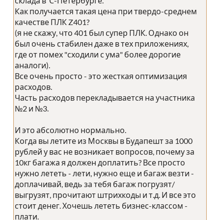
склада в С-Петербурге.
Как получается такая цена при твердо-среднем
качестве ПЛК Z401?
(я не скажу, что 401 был супер ПЛК. Однако он
был очень стабилен даже в тех приложениях,
где от помех "сходили с ума" более дорогие
аналоги).
Все очень просто - это жесткая оптимизация
расходов.
Часть расходов перекладывается на участника
№2 и №3.
И это абсолютно нормально.
Когда вы летите из Москвы в Будапешт за 1000
рублей у вас не возникает вопросов, почему за
10кг багажа я должен доплатить? Все просто
нужно лететь - лети, нужно еще и багаж везти -
доплачивай, ведь за тебя багаж погрузят/
выгрузят, прочитают штрихкоды и т.д. И все это
стоит денег. Хочешь лететь бизнес-классом -
плати.