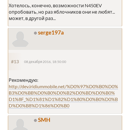
Хотелось, конечно, возможности N450EV
опробовать, но раз яблочников они не любят...
может, в другой раз...
serge197a
#13
08 декабря 2016, 18:50:00
Рекомендую:
http://dev.iridiummobile.net/%D0%97%D0%B0%D0%
B3%D0%BB%D0%B0%D0%B2%D0%BD%D0%B0%
D1%8F_%D1%81%D1%82%D1%80%D0%B0%D0%B
D%D0%B8%D1%86%D0%B0
SMH