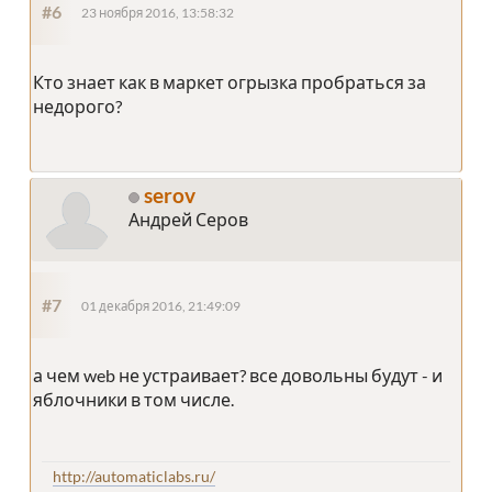
#6
23 ноября 2016, 13:58:32
Кто знает как в маркет огрызка пробраться за
недорого?
serov
Андрей Серов
#7
01 декабря 2016, 21:49:09
а чем web не устраивает? все довольны будут - и
яблочники в том числе.
http://automaticlabs.ru/