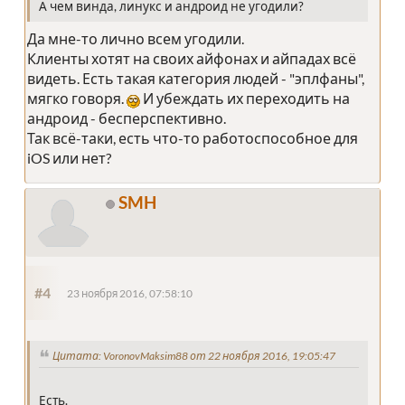
А чем винда, линукс и андроид не угодили?
Да мне-то лично всем угодили.
Клиенты хотят на своих айфонах и айпадах всё
видеть. Есть такая категория людей - "эплфаны",
мягко говоря.
И убеждать их переходить на
андроид - бесперспективно.
Так всё-таки, есть что-то работоспособное для
iOS или нет?
SMH
#4
23 ноября 2016, 07:58:10
Цитата: VoronovMaksim88 от 22 ноября 2016, 19:05:47
Есть.