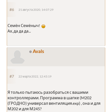
#6
21 августа 2020, 14:07:29
Семён Семёныч!
Ах, да да да...
Avals
#7
22 марта 2022, 12:43:19
Я только пытаюсь разобраться с вашими
контроллерами. Программа в шапке (M202
(ГРОДНО) универсал вентиляция.exp) , она и для
М202 и для М245?