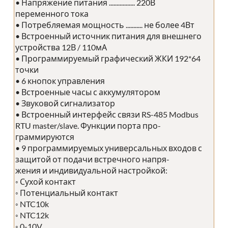
• Напряжение питания ................. 220В
переменного тока
• Потребляемая мощность ........... не более 4Вт
• Встроенный источник питания для внешнего
устройства 12В / 110мА
• Программируемый графический ЖКИ 192*64
точки
• 6 кнопок управления
• Встроенные часы с аккумулятором
• Звуковой сигнализатор
• Встроенный интерфейс связи RS-485 Modbus
RTU master/slave. Функции порта про-
граммируются
• 9 программируемых универсальных входов с
защитой от подачи встречного напря-
жения и индивидуальной настройкой:
◦ Сухой контакт
◦ Потенциальный контакт
◦ NTC10k
◦ NTC12k
◦ 0-10V