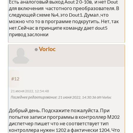
Есть аналоговый выход Aout 2 0-10в, и нет Dout
для включения частотного преобразователя. В
следующей схеме №4, это Dout1. Думал ,что
можно что то в программе подкрутить. Нет, так
нет.Сейчас в принципе команду дает dout5
привод заслонки
Vorloc
#12
21 июня 2022, 12:54:48
Последнее редактирование
: 21 июня 2022, 14:30:36 от Vorloc
Добрый день. Подскажите пожалуйста. При
попытке записи программы в контроллер М202
диспетчер пишет что не соответствует тип
контроллера нужен 1202 а фактически 1204. Что