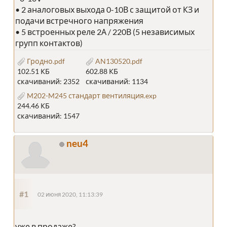
• 2 аналоговых выхода 0-10В с защитой от КЗ и
подачи встречного напряжения
• 5 встроенных реле 2А / 220В (5 независимых
групп контактов)
Гродно.pdf
AN130520.pdf
102.51 КБ
602.88 КБ
скачиваний: 2352
скачиваний: 1134
M202-M245 стандарт вентиляция.exp
244.46 КБ
скачиваний: 1547
neu4
#1
02 июня 2020, 11:13:39
уже в продаже?