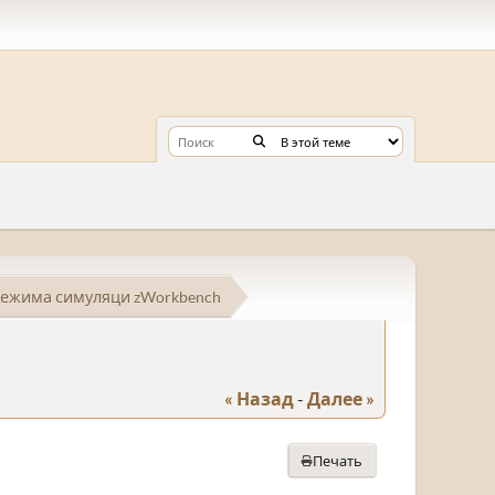
ежима симуляци zWorkbench
« Назад
-
Далее »
Печать