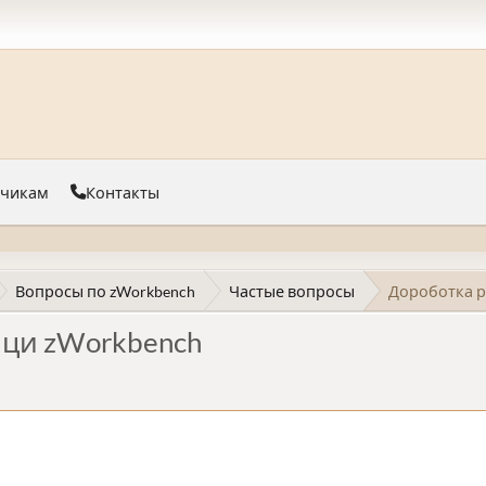
тчикам
Контакты
Вопросы по zWorkbench
Частые вопросы
Дороботка р
ци zWorkbench