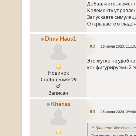
Добавляете элемент
К элементу управлен
Запускаете симуляц
Открываете отладоч
Dima Haus1
#2
23 июля 2025, 11:15
Это жутко не удобно
конфигурируемый ег
Новичок
Сообщения: 29
Записан
Khanas
#3
28 июля 2025, 09:48
Цитата: Dima Haus1 от