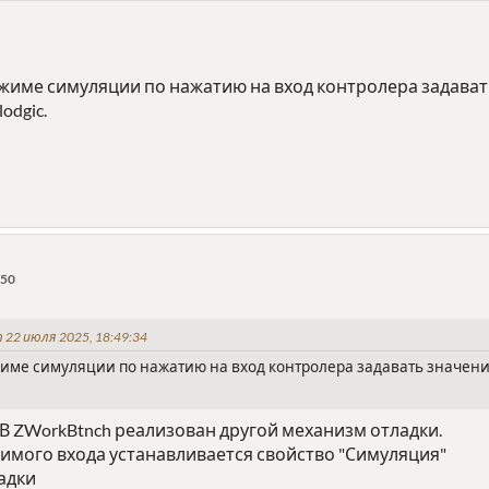
жиме симуляции по нажатию на вход контролера задавать 
odgic.
:50
 22 июля 2025, 18:49:34
име симуляции по нажатию на вход контролера задавать значение
 В ZWorkBtnch реализован другой механизм отладки.
димого входа устанавливается свойство "Симуляция"
адки