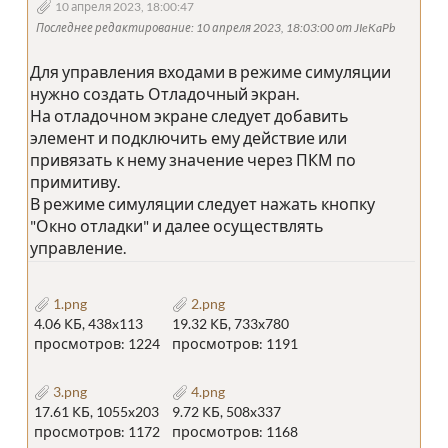
10 апреля 2023, 18:00:47
Последнее редактирование
: 10 апреля 2023, 18:03:00 от JIeKaPb
Для управления входами в режиме симуляции
нужно создать Отладочный экран.
На отладочном экране следует добавить
элемент и подключить ему действие или
привязать к нему значение через ПКМ по
примитиву.
В режиме симуляции следует нажать кнопку
"Окно отладки" и далее осуществлять
управление.
1.png
2.png
4.06 КБ, 438x113
19.32 КБ, 733x780
просмотров: 1224
просмотров: 1191
3.png
4.png
17.61 КБ, 1055x203
9.72 КБ, 508x337
просмотров: 1172
просмотров: 1168