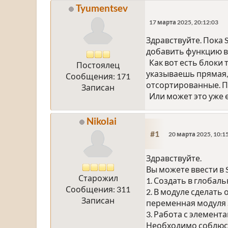
Tyumentsev
17 марта 2025, 20:12:03
Здравствуйте. Пока 
добавить функцию в
Как вот есть блоки 
Постоялец
указываешь прямая,
Сообщения: 171
отсортированные. Пр
Записан
Или может это уже е
Nikolai
#1
20 марта 2025, 10:1
Здравствуйте.
Вы можете ввести в
Старожил
1. Создать в глоба
Сообщения: 311
2. В модуле сделать 
Записан
переменная модуля ST
3. Работа с элементам
Необходимо соблюст