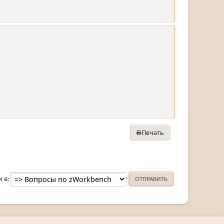
Печать
и в