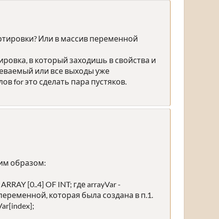
ортировки? Или в массив переменной
ировка, в который заходишь в свойства и
аеваемый или все выходы уже
в for это сделать пара пустяков.
им образом:
RAY [0..4] OF INT; где arrayVar -
 переменной, которая была создана в п.1.
ar[index];