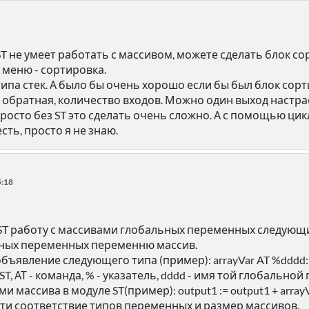
ST не умеет работать с массивом, можете сделать блок с
 меню - сортировка.
типа стек. А было бы очень хорошо если бы был блок сорт
 обратная, количество входов. Можно один выход настр
осто без ST это сделать очень сложно. А с помощью цикло
сть, просто я не знаю.
5:18
 ST работу с массивами глобальных переменных следующ
льных переменных переменню массив.
объявление следующего типа (пример): arrayVar AT %dddd: AR
, АТ - команда, % - указатель, dddd - имя той глобальной
и массива в модуле ST(пример): output1 := output1 + arrayV
и соответствие типов переменных и размер массивов.