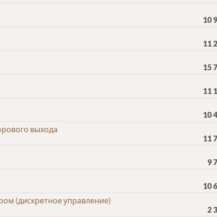
10 
11 
15 
11 
10 
ифрового выхода
11 
9 
10 
ром (дискретное управление)
2 