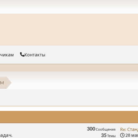
тчикам
Контакты
 M
300
Re: Ста
Сообщения
адач.
35
28 мая
Темы