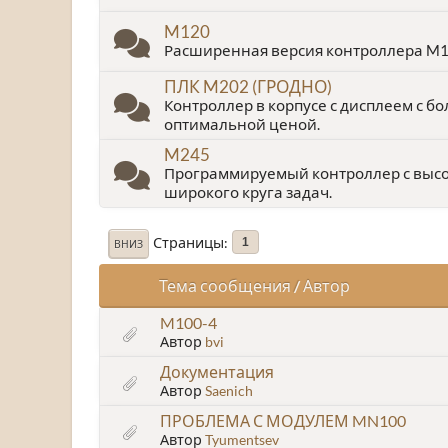
M120
Расширенная версия контроллера M1
ПЛК M202 (ГРОДНО)
Контроллер в корпусе с дисплеем с 
оптимальной ценой.
M245
Программируемый контроллер с высо
широкого круга задач.
Страницы
1
ВНИЗ
Тема сообщения
/
Автор
M100-4
Автор
bvi
Документация
Автор
Saenich
ПРОБЛЕМА С МОДУЛЕМ MN100
Автор
Tyumentsev