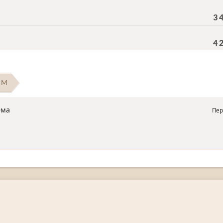
3 
4 
 M
ема
Пер