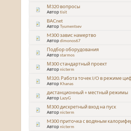
М320 вопросы
Автор
tisit
BACnet
Автор
Tyumentsev
M300 завис намертво
Автор
dimonos67
Подбор оборудования
Автор
starmos
М300 стандартный проект
Автор
nicterm
М320. Работа точек I/O в режиме ц
Автор
Khanas
дистанционный + местный режимы
Автор
LazyG
М300 дискретный вход на пуск
Автор
nicterm
M300 приточка с водяным калорифе
Автор
nicterm