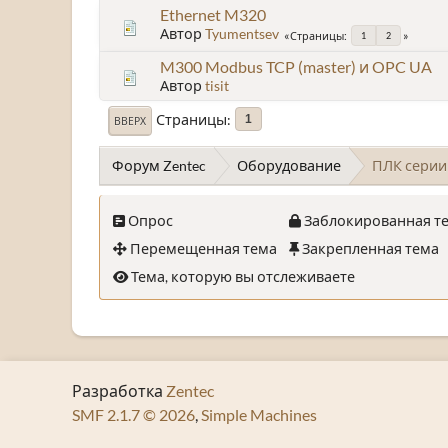
Ethernet M320
Автор
Tyumentsev
Страницы
1
2
M300 Modbus TCP (master) и OPC UA
Автор
tisit
Страницы
1
ВВЕРХ
Форум Zentec
Оборудование
ПЛК серии
Опрос
Заблокированная т
Перемещенная тема
Закрепленная тема
Тема, которую вы отслеживаете
Разработка
Zentec
SMF 2.1.7 © 2026
,
Simple Machines