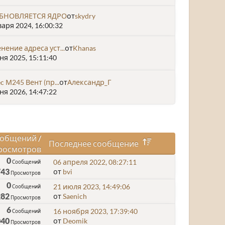
ОБНОВЛЯЕТСЯ ЯДРО
от
skydry
аря 2024, 16:00:32
нение адреса уст...
от
Khanas
я 2025, 15:11:40
ec М245 Вент (пр...
от
Александр_Г
я 2026, 14:47:22
общений
/
Последнее сообщение
росмотров
0
06 апреля 2022, 08:27:11
Сообщений
743
от
bvi
Просмотров
0
21 июля 2023, 14:49:06
Сообщений
282
от
Saenich
Просмотров
6
16 ноября 2023, 17:39:40
Сообщений
040
от
Deomik
Просмотров