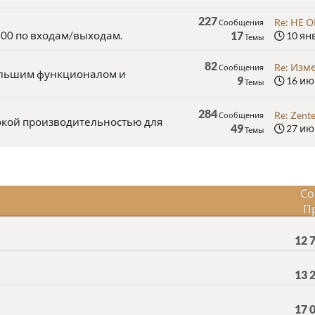
227
Re: НЕ 
Сообщения
00 по входам/выходам.
17
10 янв
Темы
82
Re: Изме
Сообщения
большим функционалом и
9
16 июн
Темы
284
Re: Zent
Сообщения
кой производительностью для
49
27 июн
Темы
Со
П
12 
13 
17 