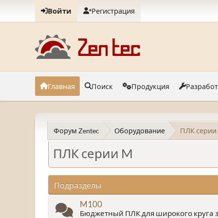
Войти
Регистрация
Главная
Поиск
Продукция
Разрабо
Форум Zentec
Оборудование
ПЛК серии
ПЛК серии M
Подразделы
M100
Бюджетный ПЛК для широкого круга з