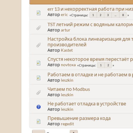
err 13 и некорректная работа при н
Автор
eric
Страницы
1
2
3
...
8
TST летний режим с водяным калори
Автор
artur
Настройка блока линеаризация для 
производителей
Автор
Kastet
Спустя некоторое время перестаёт 
Автор
novtoxa
Страницы
1
2
Работаем в отладке и не работаем в
Автор
leszkin
Читаем по Modbus
Автор
leszkin
Не работает отладка в устройстве
Автор
leszkin
Превышение размера кода
Автор
regedit