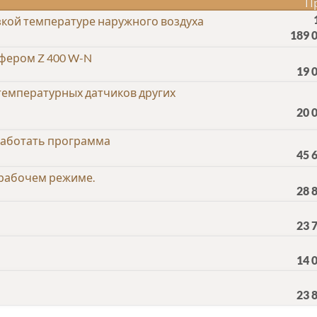
П
изкой температуре наружного воздуха
189 
фером Z 400 W-N
19 
температурных датчиков других
20 
работать программа
45 
 рабочем режиме.
28 
23 
14 
23 