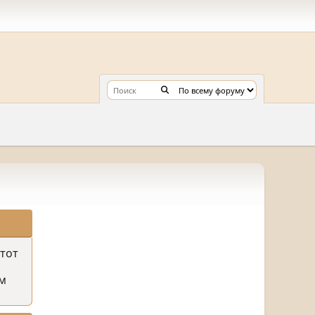
этот
м