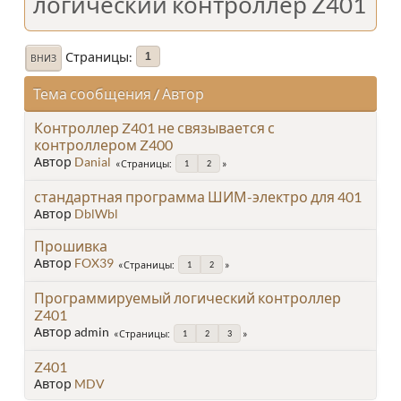
логический контроллер Z401
Страницы
1
ВНИЗ
Тема сообщения
/
Автор
Контроллер Z401 не связывается с
контроллером Z400
Автор
Danial
Страницы
1
2
стандартная программа ШИМ-электро для 401
Автор
DblWbl
Прошивка
Автор
FOX39
Страницы
1
2
Программируемый логический контроллер
Z401
Автор admin
Страницы
1
2
3
Z401
Автор
MDV