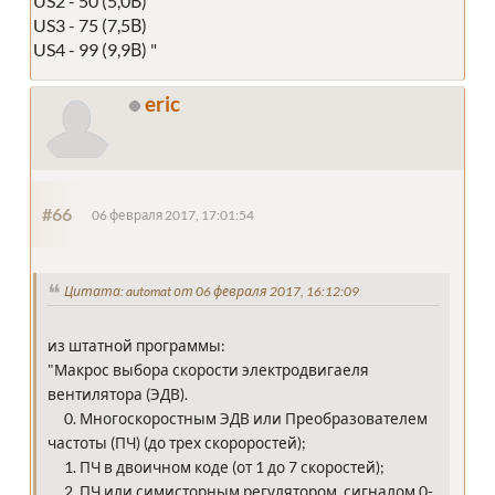
US2 - 50 (5,0В)
US3 - 75 (7,5В)
US4 - 99 (9,9В) "
eric
#66
06 февраля 2017, 17:01:54
Цитата: automat от 06 февраля 2017, 16:12:09
из штатной программы:
"Макрос выбора скорости электродвигаеля
вентилятора (ЭДВ).
0. Многоскоростным ЭДВ или Преобразователем
частоты (ПЧ) (до трех скороростей);
1. ПЧ в двоичном коде (от 1 до 7 скоростей);
2. ПЧ или симисторным регулятором, сигналом 0-