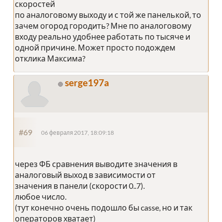
скоростей
по аналоговому выходу и с той же панелькой, то
зачем огород городить? Мне по аналоговому
входу реально удобнее работать по тысяче и
одной причине. Может просто подождем
отклика Максима?
serge197a
#69
06 февраля 2017, 18:09:18
через ФБ сравнения выводите значения в
аналоговый выход в зависимости от
значения в панели (скорости 0..7).
любое число.
(тут конечно очень подошло бы casse, но и так
операторов хватает)