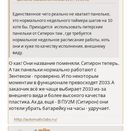
Единственное чего реально не хватает панельке,
это нормального недельного таймера шагов на 10
хотя бы. Приходится использовать питерские
панельки от Ситирон там , где требуется
нормальное недельное расписание работы, хоть
они и хуже по качеству исполнения, внешнему
виду.
О как! Они название поменяли. Ситирон теперь.
А так панельки нормально работают с
Зентеком - проверено. И по некоторым
моментам в функционале превосходят Z033. А
заказчик всё же чаще выбирает Z033 из-за
внешнего вида и более высокого качества
пластика. Ах да, ещё - В ПУ2М (Ситирон) они
хотели убрать батарейку на часы - удручает.
http://automaticlabs.ru/
mike