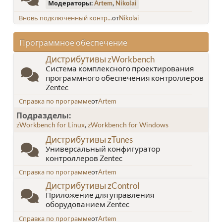
Модераторы:
Artem
,
Nikolai
Вновь подключенный контр...
от
Nikolai
Программное обеспечение
Дистрибутивы zWorkbench
Система комплексного проектирования
программного обеспечения контроллеров
Zentec
Справка по программе
от
Artem
Подразделы
zWorkbench for Linux
zWorkbench for Windows
Дистрибутивы zTunes
Универсальный конфигуратор
контроллеров Zentec
Справка по программе
от
Artem
Дистрибутивы zControl
Приложение для управления
оборудованием Zentec
Справка по программе
от
Artem