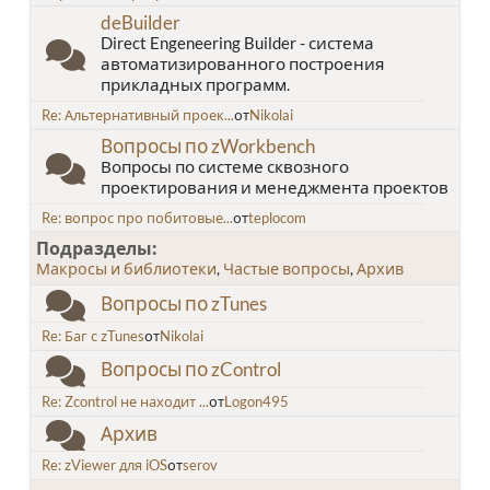
deBuilder
Direct Engeneering Builder - система
автоматизированного построения
прикладных программ.
Re: Альтернативный проек...
от
Nikolai
Вопросы по zWorkbench
Вопросы по системе сквозного
проектирования и менеджмента проектов
Re: вопрос про побитовые...
от
teplocom
Подразделы
Макросы и библиотеки
Частые вопросы
Архив
Вопросы по zTunes
Re: Баг с zTunes
от
Nikolai
Вопросы по zControl
Re: Zcontrol не находит ...
от
Logon495
Архив
Re: zViewer для iOS
от
serov