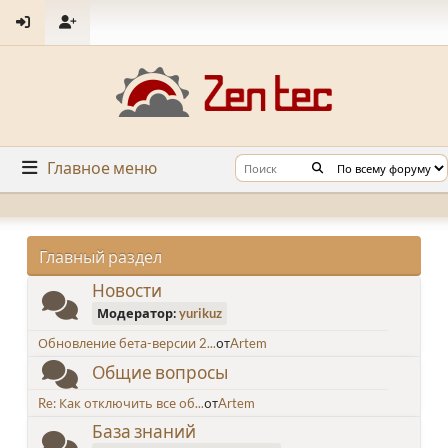
Главное меню
Главный раздел
Новости
Модератор:
yurikuz
Обновление бета-версии 2...
от
Artem
Общие вопросы
Re: Как отключить все об...
от
Artem
База знаний