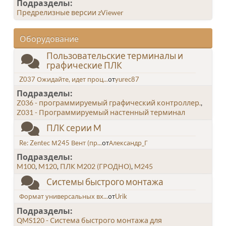
Подразделы
Предрелизные версии zViewer
Оборудование
Пользовательские терминалы и
графические ПЛК
Z037 Ожидайте, идет проц...
от
yurec87
Подразделы
Z036 - программируемый графический контроллер.
Z031 - Программируемый настенный терминал
ПЛК серии M
Re: Zentec М245 Вент (пр...
от
Александр_Г
Подразделы
M100
M120
ПЛК M202 (ГРОДНО)
M245
Системы быстрого монтажа
Формат универсальных вх...
от
Urik
Подразделы
QMS120 - Система быстрого монтажа для