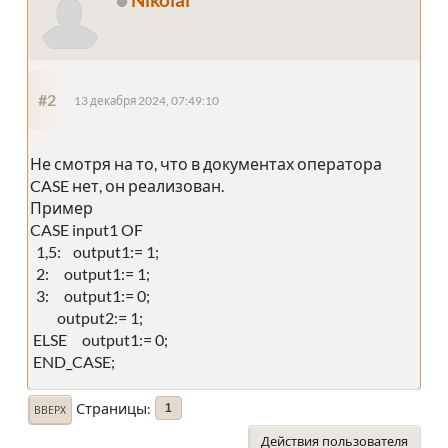
#2
13 декабря 2024, 07:49:10
Не смотря на то, что в документах оператора
CASE нет, он реализован.
Пример
CASE input1 OF
1,5: output1:= 1;
2: output1:= 1;
3: output1:= 0;
output2:= 1;
ELSE output1:= 0;
END_CASE;
Страницы
1
ВВЕРХ
Действия пользователя