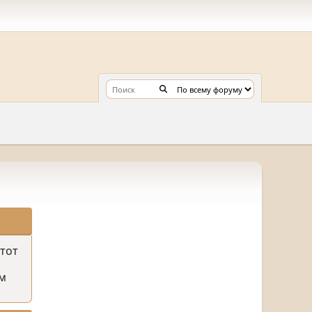
этот
м