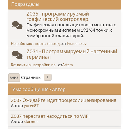
Подразделы
Z036 - программируемый
графический контроллер.
Графическая панель щитового монтажа с
монохромным дисплеем 192*64 точки, с
мембранной клавиатурой.
Не работают порты (выход...
от
Tyumentsev
Z031 - Программируемый настенный
терминал
Re: войти в настройки па...
от
Artem
Страницы
1
ВНИЗ
Тема сообщения
/
Автор
Z037 Ожидайте, идет процесс лицензирования
Автор
yurec87
Z037 перестает находиться по WiFi
Автор
starmos