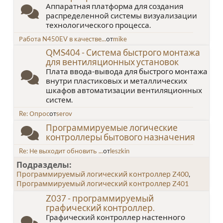
Аппаратная платформа для создания
распределенной системы визуализации
технологического процесса.
Работа N450EV в качестве...
от
mike
QMS404 - Система быстрого монтажа
для вентиляционных установок
Плата ввода-вывода для быстрого монтажа
внутри пластиковых и металлических
шкафов автоматизации вентиляционных
систем.
Re: Опрос
от
serov
Программируемые логические
контроллеры бытового назначения
Re: Не выходит обновить ...
от
leszkin
Подразделы
Программируемый логический контроллер Z400
Программируемый логический контроллер Z401
Z037 - программируемый
графический контроллер.
Графический контроллер настенного