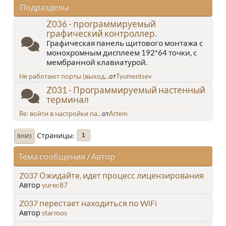
Подразделы
Z036 - программируемый
графический контроллер.
Графическая панель щитового монтажа с
монохромным дисплеем 192*64 точки, с
мембранной клавиатурой.
Не работают порты (выход...
от
Tyumentsev
Z031 - Программируемый настенный
терминал
Re: войти в настройки па...
от
Artem
Страницы
1
ВНИЗ
Тема сообщения
/
Автор
Z037 Ожидайте, идет процесс лицензирования
Автор
yurec87
Z037 перестает находиться по WiFi
Автор
starmos