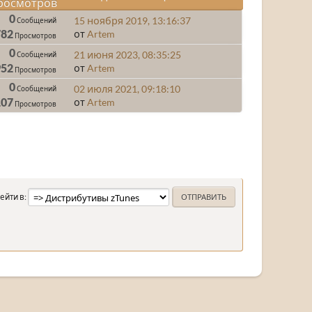
росмотров
0
15 ноября 2019, 13:16:37
Сообщений
782
от
Artem
Просмотров
0
21 июня 2023, 08:35:25
Сообщений
952
от
Artem
Просмотров
0
02 июля 2021, 09:18:10
Сообщений
107
от
Artem
Просмотров
ейти в