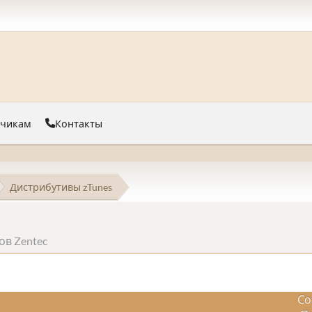
тчикам
Контакты
Дистрибутивы zTunes
в Zentec
Со