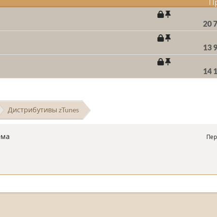
П
20 
13 
14 
Дистрибутивы zTunes
ема
Пер