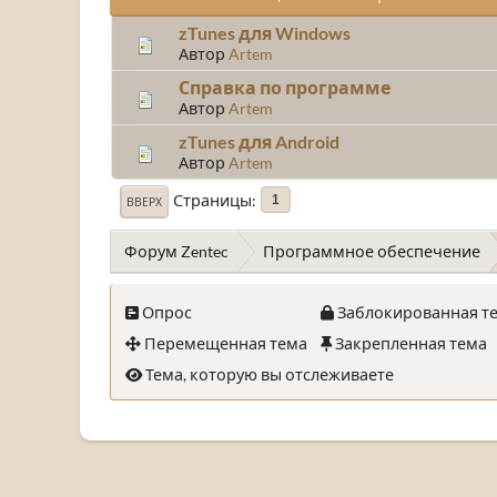
zTunes для Windows
Автор
Artem
Справка по программе
Автор
Artem
zTunes для Android
Автор
Artem
Страницы
1
ВВЕРХ
Форум Zentec
Программное обеспечение
Опрос
Заблокированная т
Перемещенная тема
Закрепленная тема
Тема, которую вы отслеживаете