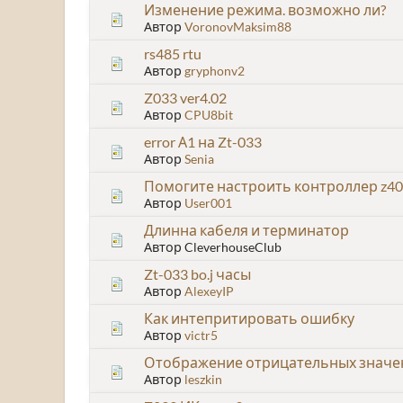
Изменение режима. возможно ли?
Автор
VoronovMaksim88
rs485 rtu
Автор
gryphonv2
Z033 ver4.02
Автор
CPU8bit
error А1 на Zt-033
Автор
Senia
Помогите настроить контроллер z40
Автор
User001
Длинна кабеля и терминатор
Автор CleverhouseClub
Zt-033 bo.j часы
Автор
AlexeyIP
Как интепритировать ошибку
Автор
victr5
Отображение отрицательных значе
Автор
leszkin