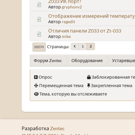
Z033 ИК порт?
Автор
gryphonv2
Отображение измерений температу
Автор
regedit
Отличия панели Z033 от Zt-033
Автор
mike
Страницы
1
2
ВВЕРХ
Форум Zentec
Оборудование
Устаревше
Опрос
Заблокированная т
Перемещенная тема
Закрепленная тема
Тема, которую вы отслеживаете
Разработка
Zentec