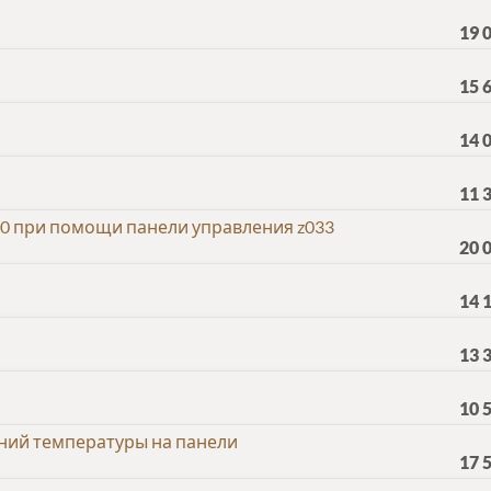
19 
15 
14 
11 
0 при помощи панели управления z033
20 
14 
13 
10 
ний температуры на панели
17 