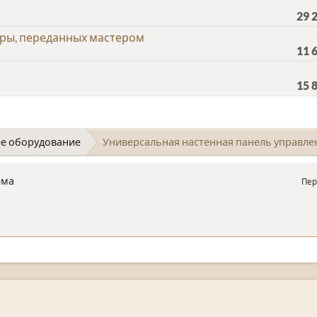
29 
ры, переданных мастером
11 
15 
е оборудование
Универсальная настенная панель управлени
ема
Пер