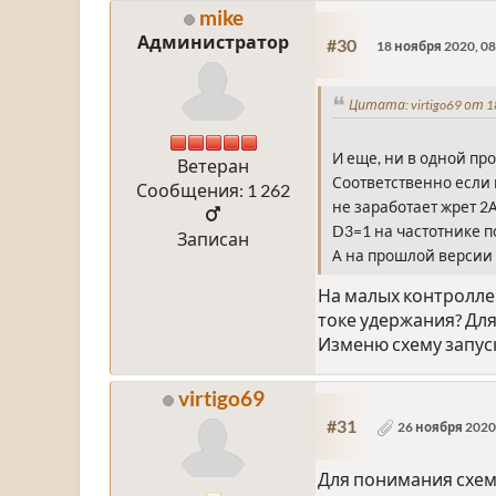
mike
Администратор
#30
18 ноября 2020, 08
Цитата: virtigo69 от 1
И еще, ни в одной про
Ветеран
Соответственно если п
Сообщения: 1 262
не заработает жрет 2
D3=1 на частотнике п
Записан
А на прошлой версии 9
На малых контроллер
токе удержания? Для
Изменю схему запуск
virtigo69
#31
26 ноября 2020,
Для понимания схема