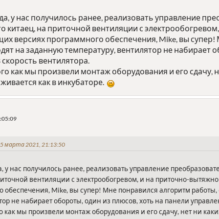
да, у нас получилось ранее, реализовать управление пре
кой то китаец, на приточной вентиляции с электрообогрево
щих версиях программного обеспечения, Mike, вы супер!
дят на заданную температуру, вентилятор не набирает об
 скорость вентилятора.
того как мы произвели монтаж оборудования и его сдачу, 
живается как в инкубаторе.
:05:09
 марта 2021, 21:13:50
, у нас получилось ранее, реализовать управление преобразователям
приточной вентиляции с электрообогревом, и на приточно-вытяжн
 обеспечения, Mike, вы супер! Мне понравился алгоритм работы,
тор не набирает обороты, один из плюсов, хоть на панели управле
ого как мы произвели монтаж оборудования и его сдачу, нет ни как