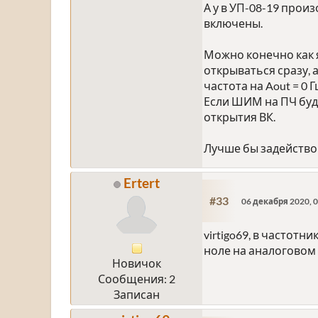
А у в УП-08-19 прои
включены.
Можно конечно как я
открываться сразу, 
частота на Aout = 0 Г
Если ШИМ на ПЧ буде
открытия ВК.
Лучше бы задействов
Ertert
#33
06 декабря 2020, 0
virtigo69, в частот
ноле на аналоговом в
Новичок
Сообщения: 2
Записан