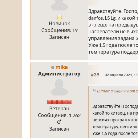
Здравствуйте! Госпо
danfos, LS Lg, и ка
Новичок
это ещё на предыду
Сообщения: 19
нагреватели не выхо
Записан
управления задана 3
Уже 1,5 года после 
температура поддер
mike
Администратор
#39
02 апреля 2021, 11
Цитата: bagammo от 25
Здравствуйте! Господа
Ветеран
какой то китаец, на 
Сообщения: 1 262
версиях программного
температуру, вентиля
Записан
Уже 1,5 года после т