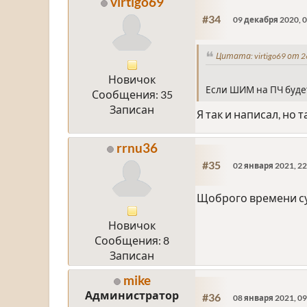
virtigo69
#34
09 декабря 2020, 0
Цитата: virtigo69 от 2
Новичок
Если ШИМ на ПЧ будет
Сообщения: 35
Записан
Я так и написал, но 
rrnu36
#35
02 января 2021, 22
Щоброго времени су
Новичок
Сообщения: 8
Записан
mike
Администратор
#36
08 января 2021, 09