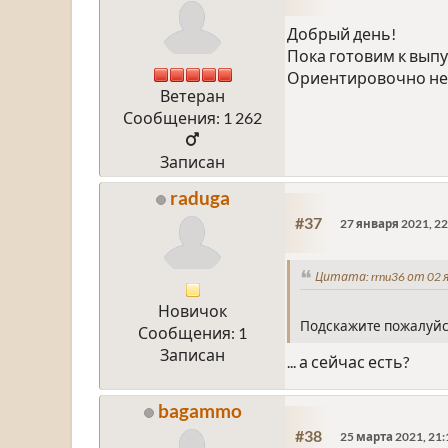
Добрый день!
Пока готовим к выпу
Ориентировочно не
Ветеран
Сообщения: 1 262
Записан
raduga
#37
27 января 2021, 22
Цитата: rrnu36 от 02 я
Новичок
Подскажите пожалуйст
Сообщения: 1
Записан
... а сейчас есть?
bagammo
#38
25 марта 2021, 21: