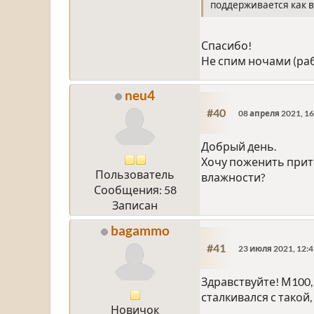
поддерживается как 
Спасибо!
Не спим ночами (ра
neu4
#40
08 апреля 2021, 16
Добрый день.
Хочу поженить прито
Пользователь
влажности?
Сообщения: 58
Записан
bagammo
#41
23 июля 2021, 12:4
Здравствуйте! М100,
сталкивался с такой,
Новичок