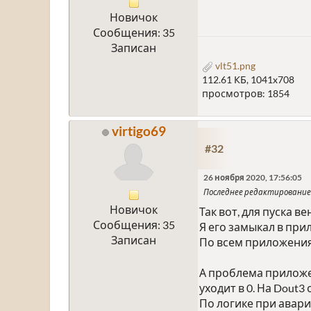
Новичок
Сообщения: 35
Записан
vlt51.png
112.61 КБ, 1041x708
просмотров: 1854
virtigo69
#32
26 ноября 2020, 17:56:05
Последнее редактирование
Новичок
Так вот, для пуска 
Сообщения: 35
Я его замыкал в пр
Записан
По всем приложениям
А проблема приложе
уходит в 0. На Dout3
По логике при авари