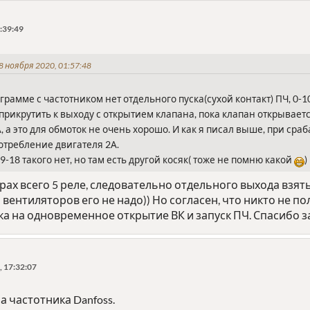
:39:49
8 ноября 2020, 01:57:48
грамме с частотником нет отдельного пуска(сухой контакт) ПЧ, 0-10
рикрутить к выходу с открытием клапана, пока клапан открывается,
А, а это для обмоток не очень хорошо. И как я писал выше, при ср
отребление двигателя 2А.
-18 такого нет, но там есть другой косяк( тоже не помню какой
)
ах всего 5 реле, следовательно отдельного выхода взять 
 вентиляторов его не надо)) Но согласен, что никто не 
а на одновременное открытие ВК и запуск ПЧ. Спасибо за
 17:32:07
 частотника Danfoss.