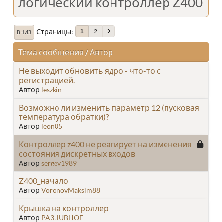
логический контроллер Z400
Страницы
2
1
ВНИЗ
Тема сообщения
/
Автор
Не выходит обновить ядро - что-то с
регистрацией.
Автор
leszkin
Возможно ли изменить параметр 12 (пусковая
температура обратки)?
Автор
leon05
Контроллер z400 не реагирует на изменения
состояния дискретных входов
Автор
sergey1989
Z400_начало
Автор
VoronovMaksim88
Крышка на контроллер
Автор
PA3JlUBHOE