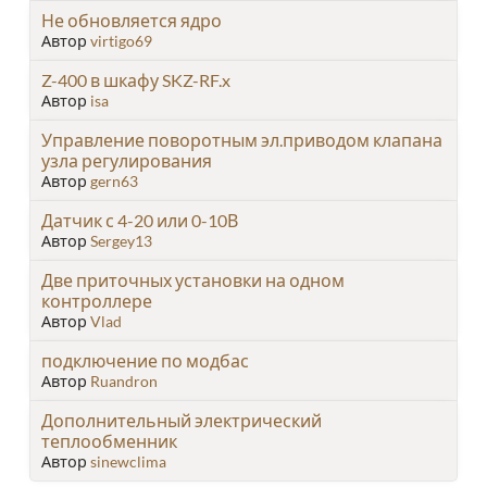
Не обновляется ядро
Автор
virtigo69
Z-400 в шкафу SKZ-RF.x
Автор
isa
Управление поворотным эл.приводом клапана
узла регулирования
Автор
gern63
Датчик с 4-20 или 0-10В
Автор
Sergey13
Две приточных установки на одном
контроллере
Автор
Vlad
подключение по модбас
Автор
Ruandron
Дополнительный электрический
теплообменник
Автор
sinewclima