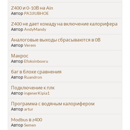
Z400 и 0-10В на Ain
Автор
PA3JlUBHOE
Z400 не дает комаду на включение калорифера
Автор
AndyMandy
Аналоговые выходы сбрасываются в 0В
Автор
Verem
Макрос
Автор
Efoksinboxru
баг в блоке сравнения
Автор
Ruandron
Подключение к плк
Автор
ingenerKipia1
Программа с водяным калорифером
Автор
artur
Modbus в z400
Автор
Semen