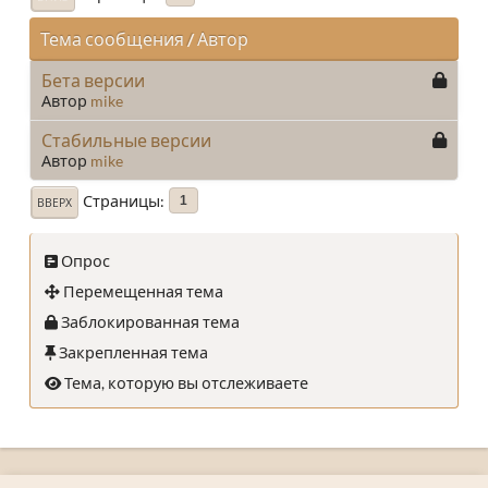
Тема сообщения
/
Автор
Бета версии
Автор
mike
Стабильные версии
Автор
mike
Страницы
1
ВВЕРХ
Опрос
Перемещенная тема
Заблокированная тема
Закрепленная тема
Тема, которую вы отслеживаете