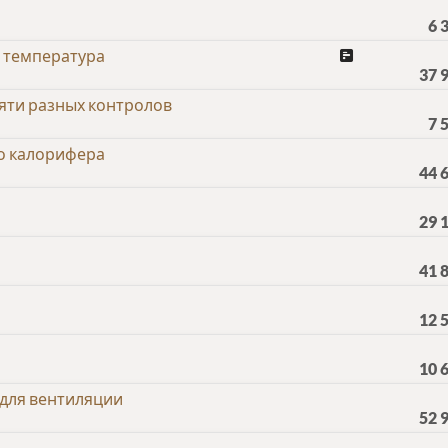
6 
я температура
37 
яти разных контролов
7 
го калорифера
44 
29 
41 
12 
10 
для вентиляции
52 