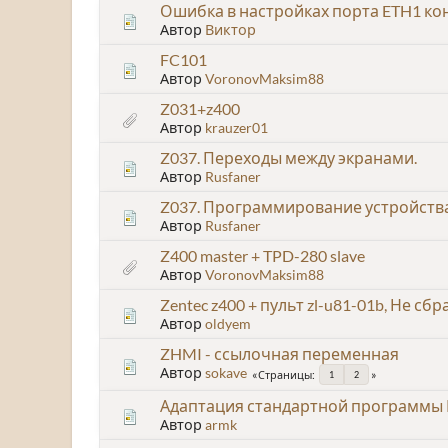
Ошибка в настройках порта ETH1 ко
Автор
Виктор
FC101
Автор
VoronovMaksim88
Z031+z400
Автор
krauzer01
Z037. Переходы между экранами.
Автор
Rusfaner
Z037. Программирование устройств
Автор
Rusfaner
Z400 master + TPD-280 slave
Автор
VoronovMaksim88
Zentec z400 + пульт zl-u81-01b, Не с
Автор
oldyem
ZHMI - ссылочная переменная
Автор
sokave
Страницы
1
2
Адаптация стандартной программы 
Автор
armk