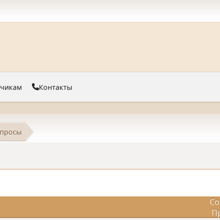
тчикам
Контакты
просы
Со
П