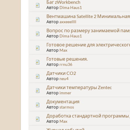
Баг zWorkbench
Автор
Dima Haus1
Вентмашина Satellite 2 Минимальна
Автор
axxeeellll
Вопрос по размеру занимаемой пам
Автор
Dima Haus1
Готовое решение для электрическо
Автор
Max
Готовые решения.
Автор
rrnu36
Датчики CO2
Автор
neu4
Датчики температуры Zentec
Автор
immer
Документация
Автор
starmos
Доработка стандартной программы 
Автор
Max
Журнал событий