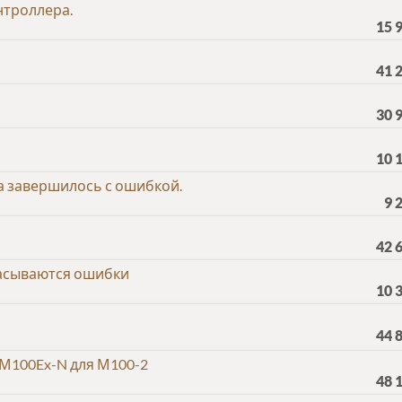
нтроллера.
15 
41 
30 
10 
а завершилось с ошибкой.
9 
42 
брасываются ошибки
10 
44 
М100Ex-N для М100-2
48 