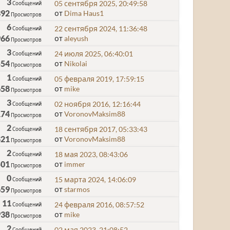
3
05 сентября 2025, 20:49:58
Сообщений
392
от
Dima Haus1
Просмотров
6
22 сентября 2024, 11:36:48
Сообщений
966
от
aleyush
Просмотров
3
24 июля 2025, 06:40:01
Сообщений
554
от
Nikolai
Просмотров
1
05 февраля 2019, 17:59:15
Сообщений
658
от
mike
Просмотров
3
02 ноября 2016, 12:16:44
Сообщений
174
от
VoronovMaksim88
Просмотров
2
18 сентября 2017, 05:33:43
Сообщений
821
от
VoronovMaksim88
Просмотров
2
18 мая 2023, 08:43:06
Сообщений
501
от
immer
Просмотров
0
15 марта 2024, 14:06:09
Сообщений
659
от
starmos
Просмотров
11
24 февраля 2016, 08:57:52
Сообщений
938
от
mike
Просмотров
2
02 мая 2023, 21:08:52
Сообщений