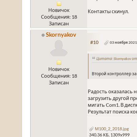
Новичок
Контакты скинул.
Сообщения: 18
Записан
Skornyakov
#10
03 ноября 2021,
Цитата: Skornyakov от 
Новичок
Второй контроллер за
Сообщения: 18
Записан
Радость оказалась н
загрузить другой пр
мигать Com1. В дисп
Результат поиска ко
М100_2_2018.jpg
340.36 КБ, 1309x999