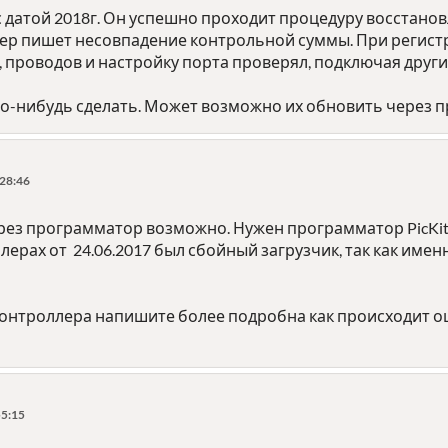
с датой 2018г. Он успешно проходит процедуру восстанов
ер пишет несовпадение контрольной суммы. При регистра
, проводов и настройку порта проверял, подключая друг
о-нибудь сделать. Может возможно их обновить через 
:28:46
рез программатор возможно. Нужен программатор PicKit2 
ерах от 24.06.2017 был сбойный загрузчик, так как имен
контроллера напишите более подробна как происходит о
55:15