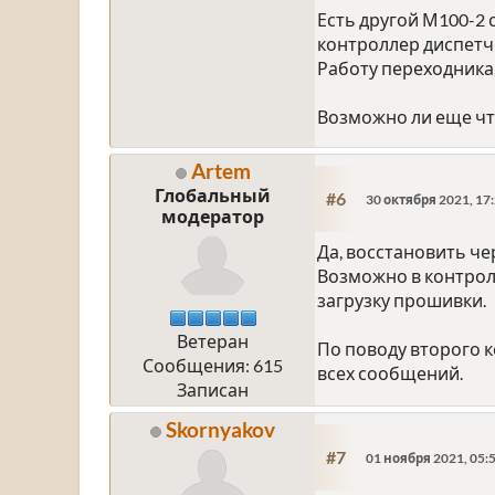
Есть другой М100-2 
контроллер диспетч
Работу переходника
Возможно ли еще чт
Artem
Глобальный
#6
30 октября 2021, 17
модератор
Да, восстановить че
Возможно в контролл
загрузку прошивки.
Ветеран
По поводу второго 
Сообщения: 615
всех сообщений.
Записан
Skornyakov
#7
01 ноября 2021, 05: