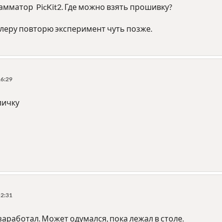
амматор PicKit2. Где можно взять прошивку?
леру повторю эксперимент чуть позже.
16:29
личку
52:31
аработал. Может одумался, пока лежал в столе.