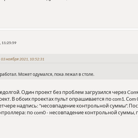
 11:25:59
03 ноября 2021, 10:52:31
работал. Может одумался, пока лежал в столе.
едолгой. Один проект без проблем загрузился через Com
оект. В обоих проектах пульт опрашивается по com1. Сom
етчере надпись: "несовпадение контрольной суммы". По
нтроллера: по com0 - несовпадение контрольной суммы, п