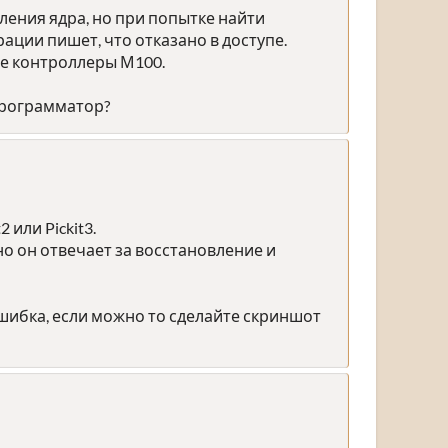
ления ядра, но при попытке найти
ции пишет, что отказано в доступе.
ие контроллеры М100.
программатор?
или Pickit3.
но он отвечает за восстановление и
шибка, если можно то сделайте скриншот