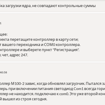
бка загрузки ядра, не совпадают контрольные суммы
51
щее:
екта перетащите контроллер в карту сети;
 вашего переходника и СОМ0 контроллера.
троллере и выберете пункт "Регистрация".
 чет, адрес 247.
:40:58
ллер М100-2 завис, когда обновлял загрузчик. Пытался 
перь при включении питания светодиод Com1 всегда горит
лер не находится. подключаю к com0. Это уже второй кон
й вышел из строя сегодня.