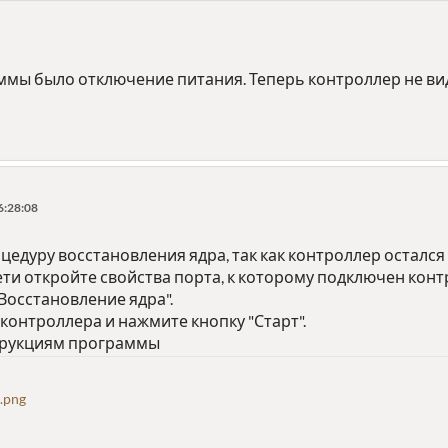
ммы было отключение питания. Теперь контроллер не вид
6:28:08
едуру восстановления ядра, так как контроллер остался
сети откройте свойства порта, к которому подключен конт
Восстановление ядра".
контроллера и нажмите кнопку "Старт".
трукциям программы
.png