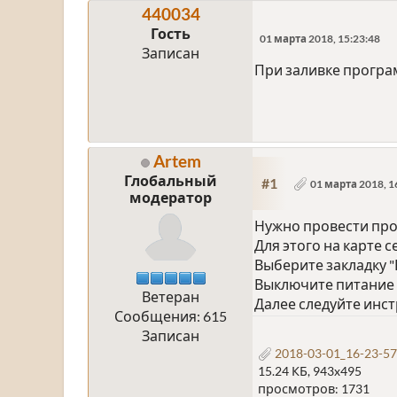
440034
Гость
01 марта 2018, 15:23:48
Записан
При заливке програ
Artem
Глобальный
#1
01 марта 2018, 1
модератор
Нужно провести проц
Для этого на карте 
Выберите закладку "
Выключите питание 
Ветеран
Далее следуйте инс
Сообщения: 615
Записан
2018-03-01_16-23-57
15.24 КБ, 943x495
просмотров: 1731