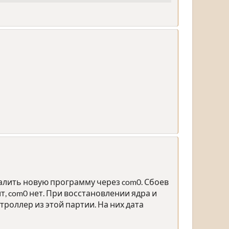
залить новую программу через com0. Сбоев
, com0 нет. При восстановлении ядра и
троллер из этой партии. На них дата