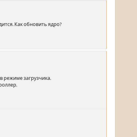
ится. Как обновить ядро?
 в режиме загрузчика.
роллер.