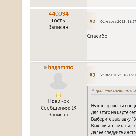
440034
Гость
#2
01 марта 2018, 16:5
Записан
Спасибо
bagammo
#3
21 мая 2021, 18:16:
Цитата: Artem от 01 м
Новичок
Нужно провести проце
Сообщения: 19
Для этого на карте се
Записан
Выберите закладку "В
Выключите питание ко
Далее следуйте инст