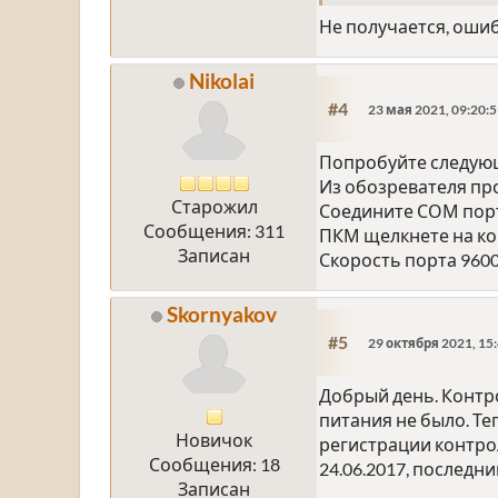
Не получается, оши
Nikolai
#4
23 мая 2021, 09:20:
Попробуйте следую
Из обозревателя про
Старожил
Соедините СОМ порт
Сообщения: 311
ПКМ щелкнете на кон
Записан
Скорость порта 9600,
Skornyakov
#5
29 октября 2021, 15
Добрый день. Контро
питания не было. Те
Новичок
регистрации контрол
Сообщения: 18
24.06.2017, последни
Записан