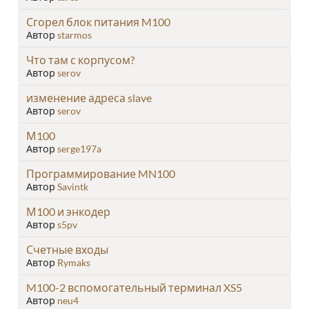
Сгорел блок питания M100
Автор
starmos
Что там с корпусом?
Автор
serov
изменение адреса slave
Автор
serov
М100
Автор
serge197a
Программирование MN100
Автор
Savintk
М100 и энкодер
Автор
s5pv
Счетные входы
Автор
Rymaks
M100-2 вспомогательный терминал XS5
Автор
neu4