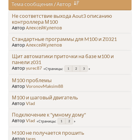
Тема сообщения
/
Автор
Не соответствие выхода Aout3 описанию
контроллера М100
Автор
АлексейКулепов
Стандартные программы для M100 и Z0321
Автор
АлексейКулепов
Щит автоматики приточки на базе м100 и
панели z031
Автор
yurec87
Страницы
1
2
3
М100 проблемы
Автор
VoronovMaksim88
М100 и шаговый двигатель
Автор
Vlad
Подключение к "умному дому"
Автор
Vlad
Страницы
1
2
M100 не получается прошить
Автор
tares