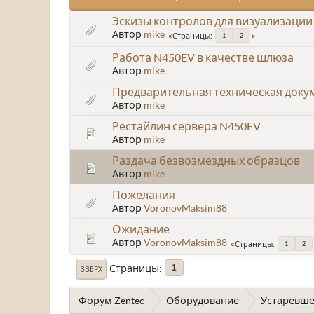
Эскизы контролов для визуализации
Автор
mike
Страницы
1
2
Работа N450EV в качестве шлюза
Автор
mike
Предварительная техническая доку
Автор
mike
Рестайлин сервера N450EV
Автор
mike
Раздача безвозмездных образцов
Автор
mike
Пожелания
Автор
VoronovMaksim88
Ожидание
Автор
VoronovMaksim88
Страницы
1
2
Страницы
1
ВВЕРХ
Форум Zentec
Оборудование
Устаревше