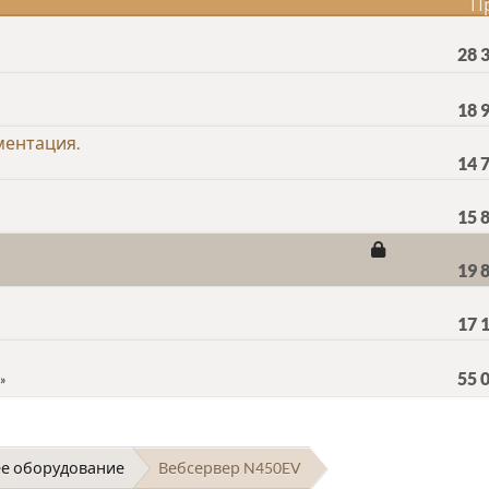
П
28 
18 
ментация.
14 
15 
19 
17 
55 
е оборудование
Вебсервер N450EV