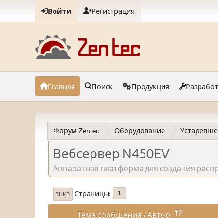
Войти
Регистрация
Главная
Поиск
Продукция
Разрабо
Форум Zentec
Оборудование
Устаревше
Вебсервер N450EV
Аппаратная платформа для создания расп
Страницы
1
ВНИЗ
Тема сообщения
/
Автор