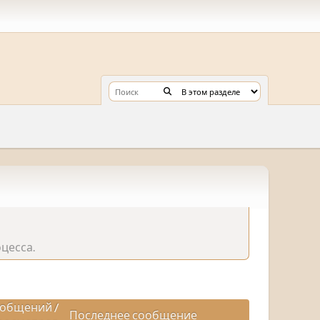
цесса.
общений
/
Последнее сообщение