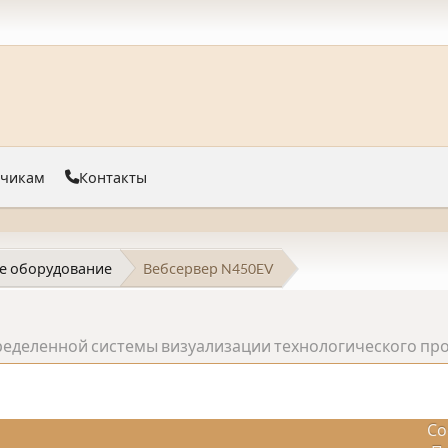
тчикам
Контакты
е оборудование
Вебсервер N450EV
ределенной системы визуализации технологического про
Со