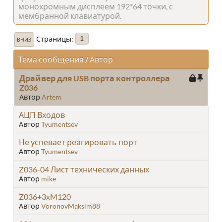
монохромным дисплеем 192*64 точки, с
мембранной клавиатурой.
Страницы
1
ВНИЗ
Тема сообщения
/
Автор
Драйвер для USB порта контроллера
Z036
Автор
Artem
АЦП Входов
Автор
Tyumentsev
Не успевает реагировать порт
Автор
Tyumentsev
Z036-04 Лист технических данных
Автор
mike
Z036+3xM120
Автор
VoronovMaksim88