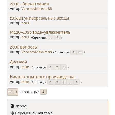
Z036 - Впечатления
Автор
VoronovMaksim88
z036B1 универсальные входы
Автор
neu4
M120+z036 вода+увлажнитель
Автор
neu4
Страницы
1
2
Z036 вопросы
Автор
VoronovMaksim88
Страницы
1
2
Дисплей
Автор
mike
Страницы
1
2
3
Начало опытного производства
Автор
mike
Страницы
1
2
3
...
6
Страницы
1
ВВЕРХ
Опрос
Перемещенная тема