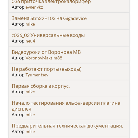
036 приточка электрокалорифер
Автор
evgenykz
Замена Stm32F103 на Gigadevice
Автор
mike
z036_03 Универсальные входы
Автор
neu4
Видеоуроки от Воронова МВ
Автор
VoronovMaksim88
Не работают порты (выходы)
Автор
Tyumentsev
Первая сборка в корпус.
Автор
mike
Начало тестирования альфа-версии плагина
дисплея
Автор
mike
Предварительная техническая документация.
Автор
mike