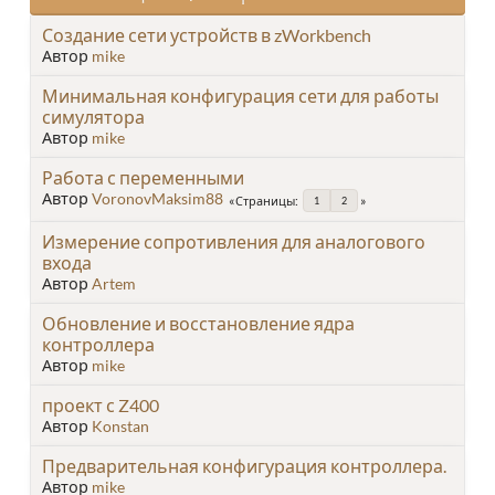
Создание сети устройств в zWorkbench
Автор
mike
Минимальная конфигурация сети для работы
симулятора
Автор
mike
Работа с переменными
Автор
VoronovMaksim88
Страницы
1
2
Измерение сопротивления для аналогового
входа
Автор
Artem
Обновление и восстановление ядра
контроллера
Автор
mike
проект с Z400
Автор
Konstan
Предварительная конфигурация контроллера.
Автор
mike