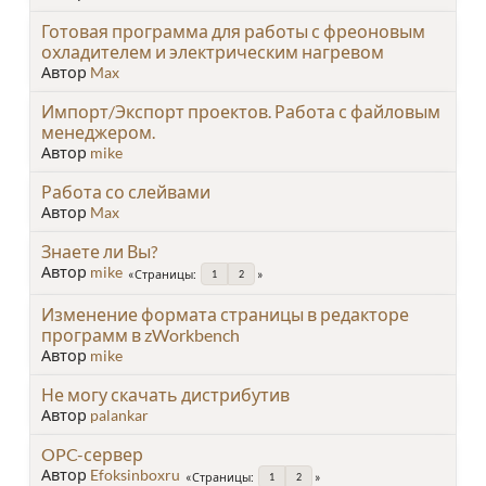
Готовая программа для работы с фреоновым
охладителем и электрическим нагревом
Автор
Max
Импорт/Экспорт проектов. Работа с файловым
менеджером.
Автор
mike
Работа со слейвами
Автор
Max
Знаете ли Вы?
Автор
mike
Страницы
1
2
Изменение формата страницы в редакторе
программ в zWorkbench
Автор
mike
Не могу скачать дистрибутив
Автор
palankar
OPC-сервер
Автор
Efoksinboxru
Страницы
1
2