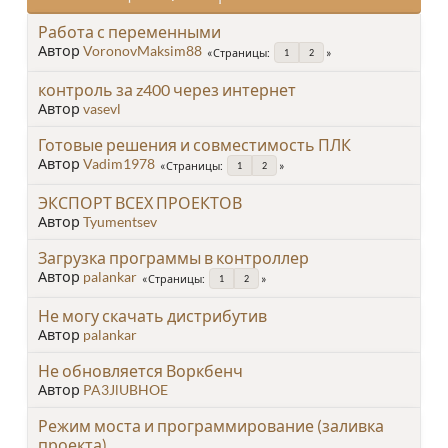
Работа с переменными
Автор
VoronovMaksim88
Страницы
1
2
контроль за z400 через интернет
Автор
vasevl
Готовые решения и совместимость ПЛК
Автор
Vadim1978
Страницы
1
2
ЭКСПОРТ ВСЕХ ПРОЕКТОВ
Автор
Tyumentsev
Загрузка программы в контроллер
Автор
palankar
Страницы
1
2
Не могу скачать дистрибутив
Автор
palankar
Не обновляется Воркбенч
Автор
PA3JlUBHOE
Режим моста и программирование (заливка
проекта)