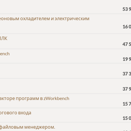
53 
реоновым охладителем и электрическим
16 
ПЛК
47 
ench
19 
37 
37 
акторе программ в zWorkbench
15 
огового входа
15 
с файловым менеджером.