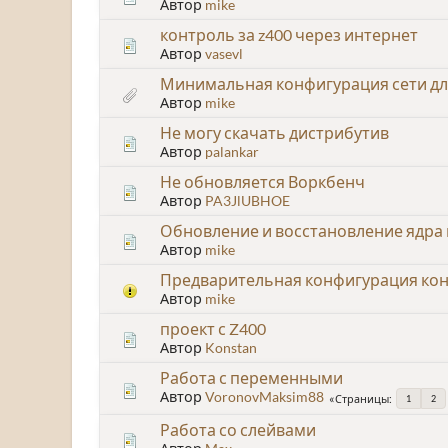
Автор
mike
контроль за z400 через интернет
Автор
vasevl
Минимальная конфигурация сети дл
Автор
mike
Не могу скачать дистрибутив
Автор
palankar
Не обновляется Воркбенч
Автор
PA3JlUBHOE
Обновление и восстановление ядра
Автор
mike
Предварительная конфигурация кон
Автор
mike
проект с Z400
Автор
Konstan
Работа с переменными
Автор
VoronovMaksim88
Страницы
1
2
Работа со слейвами