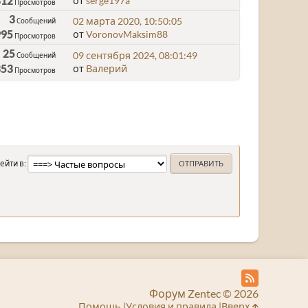
312
от
serge197a
Просмотров
3
02 марта 2020, 10:50:05
Сообщений
995
от
VoronovMaksim88
Просмотров
25
09 сентября 2024, 08:01:49
Сообщений
353
от
Валерий
Просмотров
ейти в
Форум Zentec © 2026
Помощь
Условия и правила
Вверх