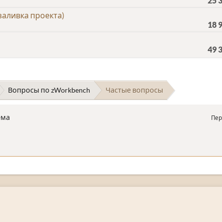
25 
аливка проекта)
18 
49 
Вопросы по zWorkbench
Частые вопросы
ема
Пер