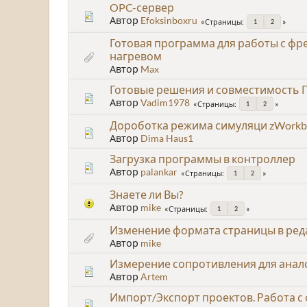
OPC-сервер
Автор
Efoksinboxru
Страницы
1
2
Готовая программа для работы с ф
нагревом
Автор
Max
Готовые решения и совместимость 
Автор
Vadim1978
Страницы
1
2
Дороботка режима симуляци zWorkb
Автор
Dima Haus1
Загрузка программы в контроллер
Автор
palankar
Страницы
1
2
Знаете ли Вы?
Автор
mike
Страницы
1
2
Изменение формата страницы в ред
Автор
mike
Измерение сопротивления для анал
Автор
Artem
Импорт/Экспорт проектов. Работа 