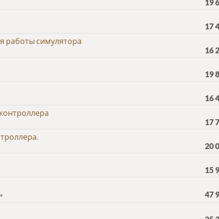
19 
17 
я работы симулятора
16 
19 
16 
 контроллера
17 
троллера.
20 
15 
47 