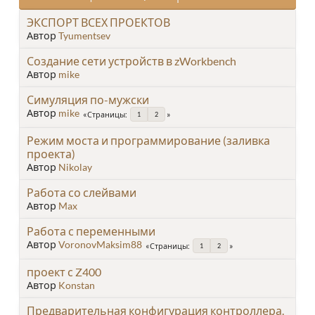
ЭКСПОРТ ВСЕХ ПРОЕКТОВ
Автор
Tyumentsev
Создание сети устройств в zWorkbench
Автор
mike
Симуляция по-мужски
Автор
mike
Страницы
1
2
Режим моста и программирование (заливка
проекта)
Автор
Nikolay
Работа со слейвами
Автор
Max
Работа с переменными
Автор
VoronovMaksim88
Страницы
1
2
проект с Z400
Автор
Konstan
Предварительная конфигурация контроллера.