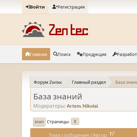
Войти
Регистрация
Главная
Поиск
Продукция
Разрабо
Форум Zentec
Главный раздел
База знан
База знаний
Модераторы:
Artem
,
Nikolai
.
Страницы
1
ВНИЗ
Тема сообщения
/
Автор