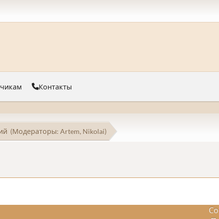
тчикам
Контакты
ий
(Модераторы:
Artem
,
Nikolai
)
Со