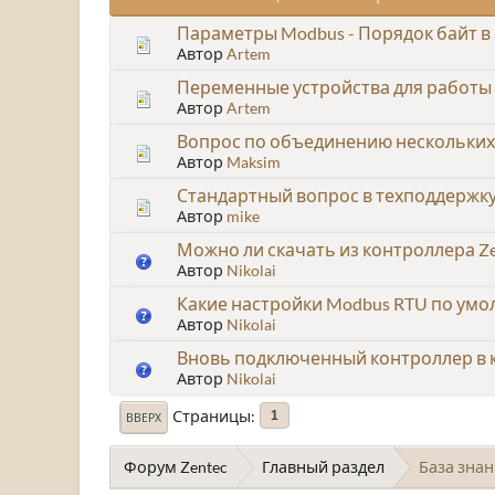
Параметры Modbus - Порядок байт в
Автор
Artem
Переменные устройства для работы 
Автор
Artem
Вопрос по объединению нескольких
Автор
Maksim
Стандартный вопрос в техподдержку
Автор
mike
Можно ли скачать из контроллера Ze
Автор
Nikolai
Какие настройки Modbus RTU по умол
Автор
Nikolai
Вновь подключенный контроллер в ка
Автор
Nikolai
Страницы
1
ВВЕРХ
Форум Zentec
Главный раздел
База зна