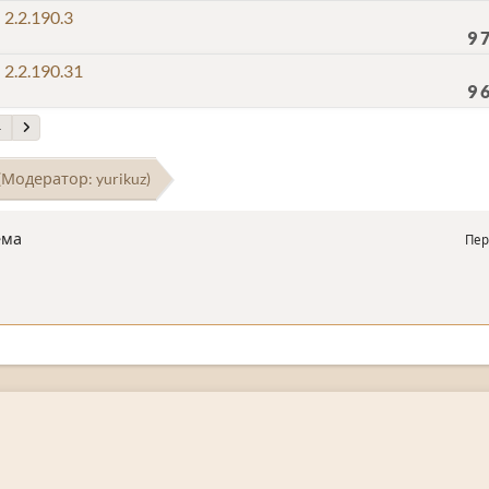
2.2.190.3
9 
2.2.190.31
9 
4
(Модератор:
yurikuz
)
ема
Пер