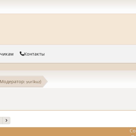
тчикам
Контакты
(Модератор:
yurikuz
)
Со