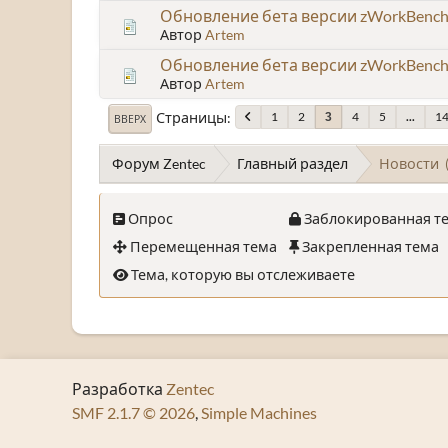
Обновление бета версии zWorkBench 
Автор
Artem
Обновление бета версии zWorkBench 
Автор
Artem
Страницы
1
2
4
5
...
1
3
ВВЕРХ
Форум Zentec
Главный раздел
Новости
Опрос
Заблокированная т
Перемещенная тема
Закрепленная тема
Тема, которую вы отслеживаете
Разработка
Zentec
SMF 2.1.7 © 2026
,
Simple Machines