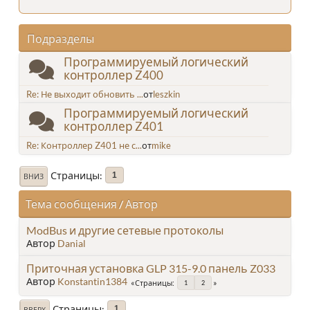
Подразделы
Программируемый логический
контроллер Z400
Re: Не выходит обновить ...
от
leszkin
Программируемый логический
контроллер Z401
Re: Контроллер Z401 не с...
от
mike
Страницы
1
ВНИЗ
Тема сообщения
/
Автор
ModBus и другие сетевые протоколы
Автор
Danial
Приточная установка GLP 315-9.0 панель Z033
Автор
Konstantin1384
Страницы
1
2
Страницы
1
ВВЕРХ