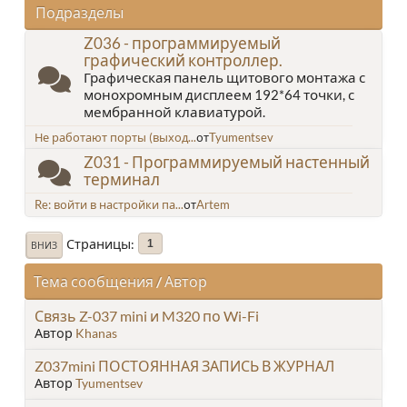
Подразделы
Z036 - программируемый
графический контроллер.
Графическая панель щитового монтажа с
монохромным дисплеем 192*64 точки, с
мембранной клавиатурой.
Не работают порты (выход...
от
Tyumentsev
Z031 - Программируемый настенный
терминал
Re: войти в настройки па...
от
Artem
Страницы
1
ВНИЗ
Тема сообщения
/
Автор
Связь Z-037 mini и M320 по Wi-Fi
Автор
Khanas
Z037mini ПОСТОЯННАЯ ЗАПИСЬ В ЖУРНАЛ
Автор
Tyumentsev