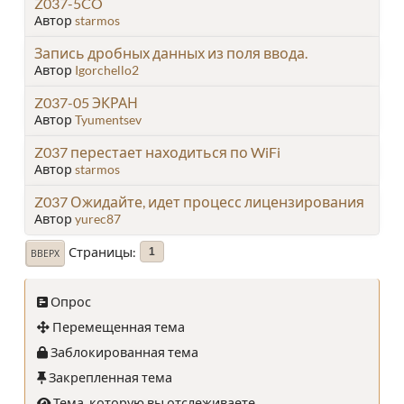
Z037-5CO
Автор
starmos
Запись дробных данных из поля ввода.
Автор
Igorchello2
Z037-05 ЭКРАН
Автор
Tyumentsev
Z037 перестает находиться по WiFi
Автор
starmos
Z037 Ожидайте, идет процесс лицензирования
Автор
yurec87
Страницы
1
ВВЕРХ
Опрос
Перемещенная тема
Заблокированная тема
Закрепленная тема
Тема, которую вы отслеживаете