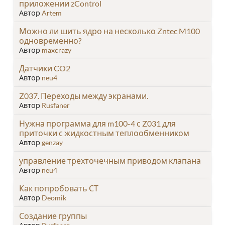
приложении zControl
Автор
Artem
Можно ли шить ядро на несколько Zntec M100
одновременно?
Автор
maxcrazy
Датчики CO2
Автор
neu4
Z037. Переходы между экранами.
Автор
Rusfaner
Нужна программа для m100-4 с Z031 для
приточки с жидкостным теплообменником
Автор
genzay
управление трехточечным приводом клапана
Автор
neu4
Как попробовать СТ
Автор
Deomik
Создание группы