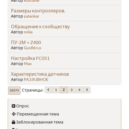
Автор
Rusfaner
Размеры контроллеров.
Автор
palankar
Обращение к сообществу
Автор
mike
ПУ-2М + Z400
Автор
Gus86rus
Настройка FC051
Автор
Max
Характеристика датчиков
Автор
PA3JlUBHOE
Страницы
1
3
4
2
ВВЕРХ
Опрос
Перемещенная тема
Заблокированная тема