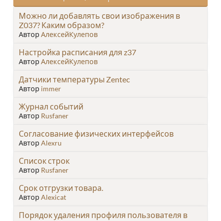
Можно ли добавлять свои изображения в
Z037? Каким образом?
Автор
АлексейКулепов
Настройка расписания для z37
Автор
АлексейКулепов
Датчики температуры Zentec
Автор
immer
Журнал событий
Автор
Rusfaner
Согласование физических интерфейсов
Автор
Alexru
Список строк
Автор
Rusfaner
Срок отгрузки товара.
Автор
Alexicat
Порядок удаления профиля пользователя в