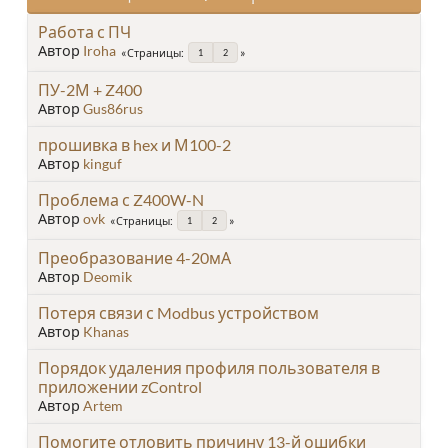
Работа с ПЧ
Автор
Iroha
Страницы
1
2
ПУ-2М + Z400
Автор
Gus86rus
прошивка в hex и М100-2
Автор
kinguf
Проблема с Z400W-N
Автор
ovk
Страницы
1
2
Преобразование 4-20мА
Автор
Deomik
Потеря связи с Modbus устройством
Автор
Khanas
Порядок удаления профиля пользователя в
приложении zControl
Автор
Artem
Помогите отловить причину 13-й ошибки