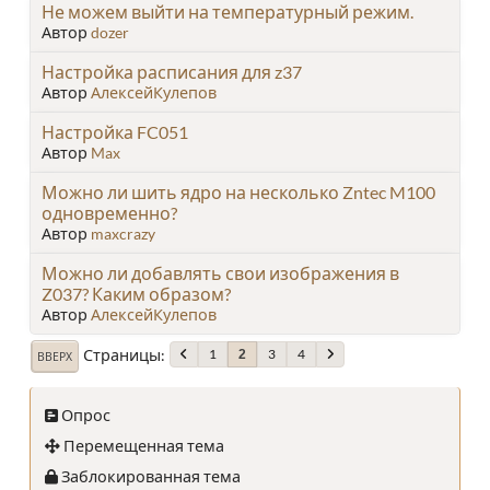
Не можем выйти на температурный режим.
Автор
dozer
Настройка расписания для z37
Автор
АлексейКулепов
Настройка FC051
Автор
Max
Можно ли шить ядро на несколько Zntec M100
одновременно?
Автор
maxcrazy
Можно ли добавлять свои изображения в
Z037? Каким образом?
Автор
АлексейКулепов
Страницы
1
3
4
2
ВВЕРХ
Опрос
Перемещенная тема
Заблокированная тема