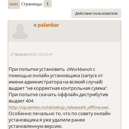
Страницы
1
ВНИЗ
Действия пользователя
palankar
27 февраля 2017, 23:12:47
При попытки установить zWorkbench с
помощью онлайн установщика (запуск от
имени администратора на всякий случай)
выдает "не корректная контрольная сумма".
При попытке скачать оффлайн дистрибутив
выдает 404
http://up.zentec.ru/rel/setup_release64_offline.exe
.
Особенно печально то, что по совету онлайн
установщика я уже удалили ранее
установленную версию.